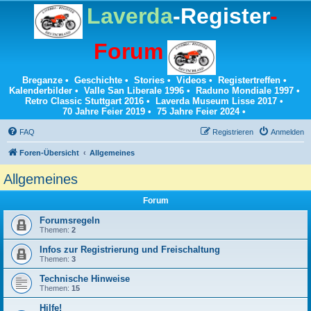
Laverda
-Register
-
Forum
Breganze
•
Geschichte
•
Stories
•
Videos
•
Registertreffen
•
Kalenderbilder
•
Valle San Liberale 1996
•
Raduno Mondiale 1997
•
Retro Classic Stuttgart 2016
•
Laverda Museum Lisse 2017
•
70 Jahre Feier 2019
•
75 Jahre Feier 2024
•
FAQ
Registrieren
Anmelden
Foren-Übersicht
Allgemeines
Allgemeines
Forum
Forumsregeln
Themen:
2
Infos zur Registrierung und Freischaltung
Themen:
3
Technische Hinweise
Themen:
15
Hilfe!