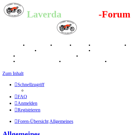
Laverda
-Register
-Forum
Breganze
•
Geschichte
•
Stories
•
Videos
•
Registertreffen
•
Kalenderbilder
•
Valle San Liberale 1996
•
Raduno Mondiale
1997
•
Retro Classic Stuttgart 2016
•
Laverda Museum Lisse
2017
•
70 Jahre Feier 2019
•
75 Jahre Feier 2024
•
Zum Inhalt
Schnellzugriff
FAQ
Anmelden
Registrieren
Foren-Übersicht
Allgemeines
Allgemeines