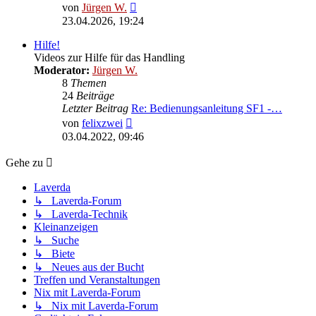
Neuester
von
Jürgen W.
Beitrag
23.04.2026, 19:24
Hilfe!
Videos zur Hilfe für das Handling
Moderator:
Jürgen W.
8
Themen
24
Beiträge
Letzter Beitrag
Re: Bedienungsanleitung SF1 -…
Neuester
von
felixzwei
Beitrag
03.04.2022, 09:46
Gehe zu
Laverda
↳ Laverda-Forum
↳ Laverda-Technik
Kleinanzeigen
↳ Suche
↳ Biete
↳ Neues aus der Bucht
Treffen und Veranstaltungen
Nix mit Laverda-Forum
↳ Nix mit Laverda-Forum