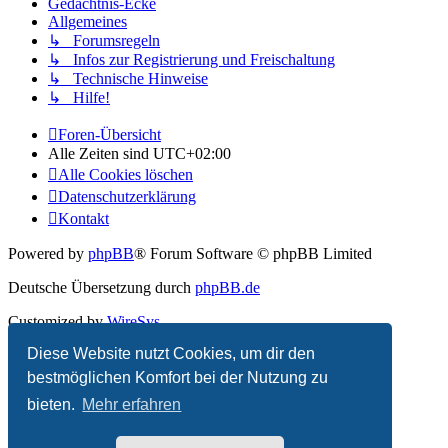
Gedächtnis-Ecke
Allgemeines
↳ Forumsregeln
↳ Infos zur Registrierung und Freischaltung
↳ Technische Hinweise
↳ Hilfe!
Foren-Übersicht
Alle Zeiten sind
UTC+02:00
Alle Cookies löschen
Datenschutzerklärung
Kontakt
Powered by
phpBB
® Forum Software © phpBB Limited
Deutsche Übersetzung durch
phpBB.de
Customized by
WireSys
Diese Website nutzt Cookies, um dir den
Datenschutz
|
Nutzungsbedingungen
bestmöglichen Komfort bei der Nutzung zu
bieten.
Mehr erfahren