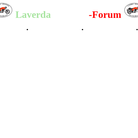
Laverda
-Register
-Forum
lenderbilder
•
Valle San Liberale 1996
•
Raduno Mondiale 1997