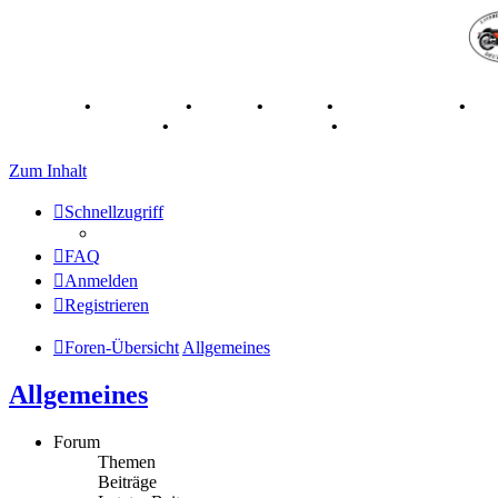
Breganze
•
Geschichte
•
Stories
•
Videos
•
Registertreffen
•
Ka
70 Jahre Feier 2019
•
75 Jahre Feier 2024
•
Zum Inhalt
Schnellzugriff
FAQ
Anmelden
Registrieren
Foren-Übersicht
Allgemeines
Allgemeines
Forum
Themen
Beiträge