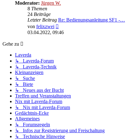
Moderator:
Jürgen W.
8
Themen
24
Beiträge
Letzter Beitrag
Re: Bedienungsanleitung SF1 -…
Neuester
von
felixzwei
Beitrag
03.04.2022, 09:46
Gehe zu
Laverda
↳ Laverda-Forum
↳ Laverda-Technik
Kleinanzeigen
↳ Suche
↳ Biete
↳ Neues aus der Bucht
Treffen und Veranstaltungen
Nix mit Laverda-Forum
↳ Nix mit Laverda-Forum
Gedächtnis-Ecke
Allgemeines
↳ Forumsregeln
↳ Infos zur Registrierung und Freischaltung
↳ Technische Hinweise