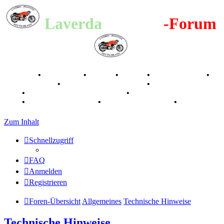
Laverda
-Register
-Forum
Breganze
•
Geschichte
•
Stories
•
Videos
•
Registertreffen
•
Kalenderbilder
•
Valle San Liberale 1996
•
Raduno Mondiale
1997
•
Retro Classic Stuttgart 2016
•
Laverda Museum Lisse
2017
•
70 Jahre Feier 2019
•
75 Jahre Feier 2024
•
Zum Inhalt
Schnellzugriff
FAQ
Anmelden
Registrieren
Foren-Übersicht
Allgemeines
Technische Hinweise
Technische Hinweise