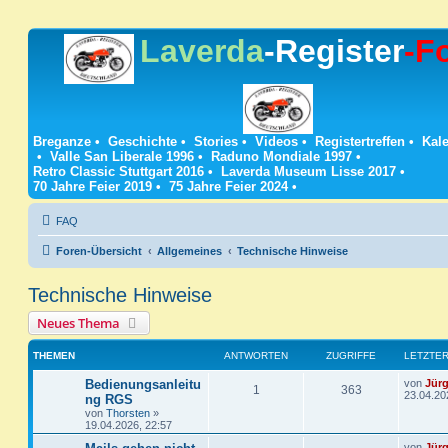
Laverda
-Register
-F
Breganze
•
Geschichte
•
Stories
•
Videos
•
Registertreffen
•
Kale
•
Valle San Liberale 1996
•
Raduno Mondiale 1997
•
Retro Classic Stuttgart 2016
•
Laverda Museum Lisse 2017
•
70 Jahre Feier 2019
•
75 Jahre Feier 2024
•
FAQ
Foren-Übersicht
Allgemeines
Technische Hinweise
Technische Hinweise
Neues Thema
THEMEN
ANTWORTEN
ZUGRIFFE
LETZTER
L
Bedienungsanleitu
von
Jür
A
Z
1
363
e
23.04.20
ng RGS
t
von
Thorsten
»
n
u
z
19.04.2026, 22:57
t
t
g
e
L
von
Jür