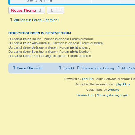
04.01.2013, 10:19
i
e
e
o
i
t
t
t
g
e
r
Neues Thema
n
r
f
r
a
w
r
B
g
e
t
f
Zurück zur Foren-Übersicht
i
o
i
t
e
e
r
r
f
a
BERECHTIGUNGEN IN DIESEM FORUM
n
g
t
f
Du darfst
keine
neuen Themen in diesem Forum erstellen.
Du darfst
keine
Antworten zu Themen in diesem Forum erstellen.
e
e
Du darfst deine Beiträge in diesem Forum
nicht
ändern.
Du darfst deine Beiträge in diesem Forum
nicht
löschen.
n
Du darfst
keine
Dateianhänge in diesem Forum erstellen.
Foren-Übersicht
Kontakt
Datenschutzerklärung
Alle Coo
Powered by
phpBB
® Forum Software © phpBB Lim
Deutsche Übersetzung durch
phpBB.de
Customized by
WireSys
Datenschutz
|
Nutzungsbedingungen