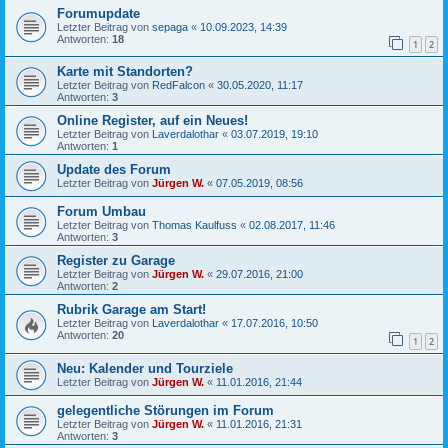
Forumupdate
Letzter Beitrag von
sepaga
«
10.09.2023, 14:39
Antworten:
18
1
2
Karte mit Standorten?
Letzter Beitrag von
RedFalcon
«
30.05.2020, 11:17
Antworten:
3
Online Register, auf ein Neues!
Letzter Beitrag von
Laverdalothar
«
03.07.2019, 19:10
Antworten:
1
Update des Forum
Letzter Beitrag von
Jürgen W.
«
07.05.2019, 08:56
Forum Umbau
Letzter Beitrag von
Thomas Kaulfuss
«
02.08.2017, 11:46
Antworten:
3
Register zu Garage
Letzter Beitrag von
Jürgen W.
«
29.07.2016, 21:00
Antworten:
2
Rubrik Garage am Start!
Letzter Beitrag von
Laverdalothar
«
17.07.2016, 10:50
Antworten:
20
1
2
Neu: Kalender und Tourziele
Letzter Beitrag von
Jürgen W.
«
11.01.2016, 21:44
gelegentliche Störungen im Forum
Letzter Beitrag von
Jürgen W.
«
11.01.2016, 21:31
Antworten:
3