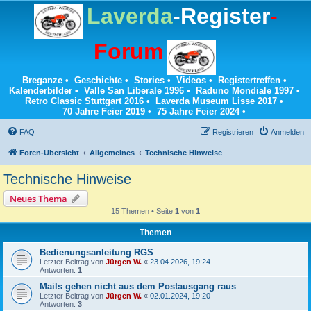
Laverda
-Register
-
Forum
Breganze
•
Geschichte
•
Stories
•
Videos
•
Registertreffen
•
Kalenderbilder
•
Valle San Liberale 1996
•
Raduno Mondiale 1997
•
Retro Classic Stuttgart 2016
•
Laverda Museum Lisse 2017
•
70 Jahre Feier 2019
•
75 Jahre Feier 2024
•
FAQ
Registrieren
Anmelden
Foren-Übersicht
Allgemeines
Technische Hinweise
Technische Hinweise
Neues Thema
15 Themen • Seite
1
von
1
Themen
Bedienungsanleitung RGS
Letzter Beitrag von
Jürgen W.
«
23.04.2026, 19:24
Antworten:
1
Mails gehen nicht aus dem Postausgang raus
Letzter Beitrag von
Jürgen W.
«
02.01.2024, 19:20
Antworten:
3