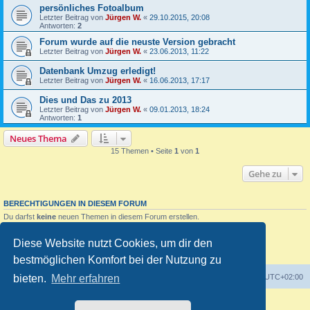
persönliches Fotoalbum
Letzter Beitrag von
Jürgen W.
«
29.10.2015, 20:08
Antworten:
2
Forum wurde auf die neuste Version gebracht
Letzter Beitrag von
Jürgen W.
«
23.06.2013, 11:22
Datenbank Umzug erledigt!
Letzter Beitrag von
Jürgen W.
«
16.06.2013, 17:17
Dies und Das zu 2013
Letzter Beitrag von
Jürgen W.
«
09.01.2013, 18:24
Antworten:
1
Neues Thema
15 Themen • Seite
1
von
1
Gehe zu
BERECHTIGUNGEN IN DIESEM FORUM
Du darfst
keine
neuen Themen in diesem Forum erstellen.
Du darfst
keine
Antworten zu Themen in diesem Forum erstellen.
Du darfst deine Beiträge in diesem Forum
nicht
ändern.
Diese Website nutzt Cookies, um dir den
Du darfst deine Beiträge in diesem Forum
nicht
löschen.
Du darfst
keine
Dateianhänge in diesem Forum erstellen.
bestmöglichen Komfort bei der Nutzung zu
Foren-Übersicht
Alle Zeiten sind
UTC+02:00
bieten.
Mehr erfahren
Powered by
phpBB
® Forum Software © phpBB Limited