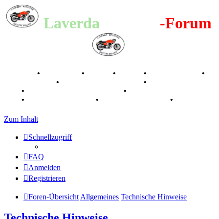
Laverda
-Register
-Forum
Breganze
•
Geschichte
•
Stories
•
Videos
•
Registertreffen
•
Kalenderbilder
•
Valle San Liberale 1996
•
Raduno Mondiale
1997
•
Retro Classic Stuttgart 2016
•
Laverda Museum Lisse
2017
•
70 Jahre Feier 2019
•
75 Jahre Feier 2024
•
Zum Inhalt
Schnellzugriff
FAQ
Anmelden
Registrieren
Foren-Übersicht
Allgemeines
Technische Hinweise
Technische Hinweise