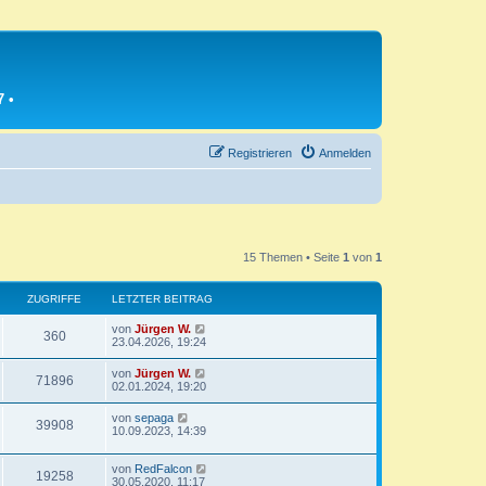
7
•
Registrieren
Anmelden
15 Themen • Seite
1
von
1
ZUGRIFFE
LETZTER BEITRAG
L
von
Jürgen W.
Z
360
e
23.04.2026, 19:24
t
u
z
L
von
Jürgen W.
Z
71896
t
e
02.01.2024, 19:20
g
e
t
r
u
z
L
von
sepaga
r
B
Z
39908
t
e
10.09.2023, 14:39
e
g
e
t
i
i
r
u
z
t
r
B
L
von
RedFalcon
t
r
Z
19258
f
e
g
e
30.05.2020, 11:17
e
a