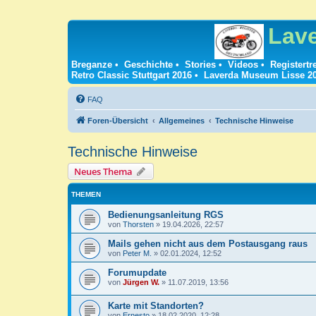
Lav
Breganze
•
Geschichte
•
Stories
•
Videos
•
Registertr
Retro Classic Stuttgart 2016
•
Laverda Museum Lisse 2
FAQ
Foren-Übersicht
Allgemeines
Technische Hinweise
Technische Hinweise
Neues Thema
THEMEN
Bedienungsanleitung RGS
von
Thorsten
»
19.04.2026, 22:57
Mails gehen nicht aus dem Postausgang raus
von
Peter M.
»
02.01.2024, 12:52
Forumupdate
von
Jürgen W.
»
11.07.2019, 13:56
Karte mit Standorten?
von
Ernesto
»
18.02.2020, 12:28