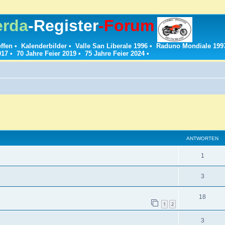
erda
-Register
-Forum
effen
•
Kalenderbilder
•
Valle San Liberale 1996
•
Raduno Mondiale 199
017
•
70 Jahre Feier 2019
•
75 Jahre Feier 2024
•
ANTWORTEN
A
1
n
A
3
t
n
w
A
18
t
1
2
o
n
w
A
3
r
t