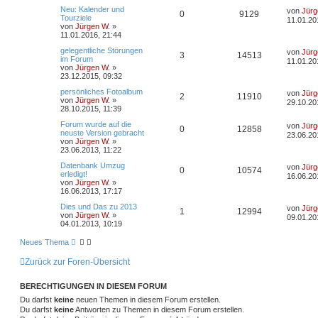
t
f
r
t
n
L
Neu: Kalender und
von
Jürg
w
r
B
A
Z
r
0
9129
r
f
e
Tourziele
11.01.20
e
e
e
a
t
von
Jürgen W.
»
i
o
i
g
n
u
z
t
f
11.01.2016, 21:44
t
n
t
r
r
f
t
g
L
gelegentliche Störungen
e
von
Jürg
e
e
A
Z
a
3
14513
e
im Forum
r
11.01.20
g
t
t
f
von
Jürgen W.
»
w
r
B
n
n
u
z
23.12.2015, 09:32
e
t
i
e
e
o
i
t
g
L
persönliches Fotoalbum
e
von
Jürg
t
A
Z
2
11910
e
von
Jürgen W.
»
r
r
29.10.20
n
r
f
t
28.10.2015, 11:39
w
r
B
a
n
u
z
e
g
t
f
L
Forum wurde auf die
t
von
Jürg
i
o
A
i
Z
0
12858
t
g
e
neuste Version gebracht
e
t
23.06.20
t
von
Jürgen W.
»
e
e
r
r
r
n
f
u
z
23.06.2013, 11:22
w
r
B
a
t
e
n
g
t
t
f
g
L
Datenbank Umzug
e
von
Jürg
i
o
A
i
Z
0
10574
e
erledigt!
r
t
16.06.20
t
von
Jürgen W.
»
e
w
e
r
B
r
r
n
f
u
z
16.06.2013, 17:17
e
a
t
i
n
o
i
g
t
t
f
g
L
Dies und Das zu 2013
e
von
Jürg
t
A
Z
1
12994
e
von
Jürgen W.
»
r
r
09.01.20
r
f
t
04.01.2013, 10:19
e
w
e
r
B
a
n
u
z
e
g
t
f
t
i
Neues Thema
n
o
i
t
g
e
t
e
e
r
r
Zurück zur Foren-Übersicht
r
f
w
r
B
a
e
n
g
t
f
i
o
i
BERECHTIGUNGEN IN DIESEM FORUM
t
e
e
Du darfst
keine
neuen Themen in diesem Forum erstellen.
r
r
f
a
Du darfst
keine
Antworten zu Themen in diesem Forum erstellen.
n
g