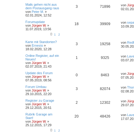
t
t
g
L
Mails gehen nicht aus
e
von
Jürg
A
Z
3
71896
e
dem Postausgang raus
r
02.01.20
t
von
Peter M.
»
w
r
B
n
u
z
02.01.2024, 12:52
e
t
i
o
i
t
g
L
Forumupdate
e
von
sep
t
A
Z
18
39909
e
von
Jürgen W.
»
r
r
10.09.20
r
f
t
11.07.2019, 13:56
w
r
B
a
n
u
z
e
g
1
2
t
f
t
i
o
i
t
g
e
t
L
Karte mit Standorten?
von
Red
e
e
r
A
Z
r
3
19258
r
f
e
von
Ernesto
»
30.05.20
w
r
B
a
t
18.02.2020, 12:28
e
n
g
n
u
z
t
f
i
o
i
L
Online Register, auf ein
t
von
Lave
A
Z
t
1
9325
t
g
e
Neues!
e
03.07.20
e
e
r
r
f
t
von
Jürgen W.
»
r
a
n
u
z
02.07.2019, 21:43
w
r
B
n
g
t
t
f
e
t
g
L
Update des Forum
e
von
Jürg
i
o
A
Z
i
0
8463
e
von
Jürgen W.
»
r
t
07.05.20
e
e
t
07.05.2019, 08:56
w
r
B
r
r
n
u
f
z
e
a
n
L
Forum Umbau
t
von
Thom
i
o
A
i
Z
g
3
82074
t
t
g
f
e
von
Jürgen W.
»
e
t
02.08.20
t
29.10.2015, 22:20
r
r
r
n
f
u
z
e
w
r
e
B
a
L
Register zu Garage
t
von
Jürg
e
A
Z
g
2
12302
t
t
f
g
e
von
Jürgen W.
»
e
i
29.07.20
n
o
i
t
29.12.2015, 20:51
r
t
n
u
z
e
w
e
r
B
r
r
f
L
Rubrik Garage am
t
von
Lave
e
A
Z
a
20
48426
t
g
e
Start!
e
i
17.07.20
n
o
i
g
t
f
t
von
Jürgen W.
»
r
t
n
u
z
25.12.2015, 17:29
w
r
B
r
r
f
t
e
e
e
a
1
2
t
g
e
i
o
i
g