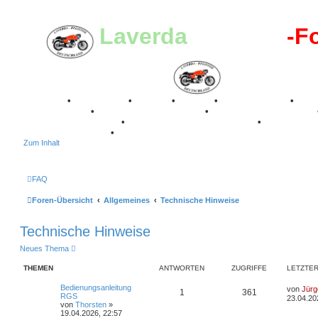
Laverda
-Register
-F
Breganze
•
Geschichte
•
Stories
•
Videos
•
Registertreffen
•
Kalenderbilder
•
Valle San Liberale 1996
•
Raduno Mondiale 1997
Classic Stuttgart 2016
•
Laverda Museum Lisse 2017
•
70 Jahre Fe
75 Jahre Feier 2024
•
Zum Inhalt
FAQ
Foren-Übersicht
Allgemeines
Technische Hinweise
Technische Hinweise
Neues Thema
THEMEN
ANTWORTEN
ZUGRIFFE
LETZTER
L
Bedienungsanleitung
von
Jürg
A
Z
1
361
e
RGS
23.04.20
t
von
Thorsten
»
n
u
z
19.04.2026, 22:57