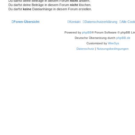
Du darfst deine Beiträge in diesem Forum
nicht
ändern.
t
f
Du darfst deine Beiträge in diesem Forum
nicht
löschen.
Du darfst
keine
Dateianhänge in diesem Forum erstellen.
e
e
n
Foren-Übersicht
Kontakt
Datenschutzerklärung
Alle Coo
Powered by
phpBB
® Forum Software © phpBB Lim
Deutsche Übersetzung durch
phpBB.de
Customized by
WireSys
Datenschutz
|
Nutzungsbedingungen