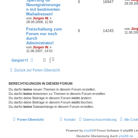
Sperrung für
A
Z
0
16947
r
e
28.09.20
Neuregistrierunge
w
r
B
t
n mit bestimmten
n
u
e
z
i
Mailadressen!
o
i
t
t
t
g
e
von
Jürgen W.
»
r
r
f
r
28.09.2008, 11:50
a
w
r
B
g
L
Freischaltung zum
von
Jür
e
t
f
A
Z
0
14245
e
11.08.20
i
Forum nur noch
o
i
t
t
e
e
durch
n
u
z
r
r
f
Administrator!
t
a
n
t
g
e
von
Jürgen W.
»
g
t
f
r
11.08.2007, 14:51
w
r
B
e
e
e
Gesperrt
i
o
i
n
t
r
Zurück zur Foren-Übersicht
r
f
a
g
t
f
BERECHTIGUNGEN IN DIESEM FORUM
e
e
Du darfst
keine
neuen Themen in diesem Forum erstellen.
Du darfst
keine
Antworten zu Themen in diesem Forum erstellen.
n
Du darfst deine Beiträge in diesem Forum
nicht
ändern.
Du darfst deine Beiträge in diesem Forum
nicht
löschen.
Du darfst
keine
Dateianhänge in diesem Forum erstellen.
Foren-Übersicht
Kontakt
Datenschutzerklärung
Alle Coo
Powered by
phpBB
® Forum Software © phpBB Lim
Deutsche Übersetzung durch
phpBB.de