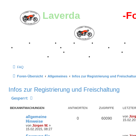
Laverda
-Register
-F
Breganze
•
Geschichte
•
Stories
•
Videos
•
Registertreffen
•
Kale
•
Valle San Liberale 1996
•
Raduno Mondiale 1997
•
Retro Classic Stuttgart 2016
•
Laverda Museum Lisse 2017
•
70 Jahre Feier 2019
•
75 Jahre Feier 2024
•
FAQ
Foren-Übersicht
Allgemeines
Infos zur Registrierung und Freischalt
Infos zur Registrierung und Freischaltung
Gesperrt
BEKANNTMACHUNGEN
ANTWORTEN
ZUGRIFFE
LETZTER
L
allgemeine
von
Jür
A
Z
0
60090
e
15.02.20
Hinweise
t
von
Jürgen W.
»
n
u
z
15.02.2015, 08:27
t
t
g
e
L
von
Jür