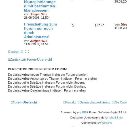
e
Neuregistrierunge
28.09.20
w
r
B
t
n mit bestimmten
n
u
e
z
i
Mailadressen!
o
i
t
t
t
g
e
von
Jürgen W.
»
r
r
f
r
28.09.2008, 11:50
a
w
r
B
g
L
Freischaltung zum
e
von
Jür
t
f
A
Z
0
14249
e
i
Forum nur noch
o
i
11.08.20
t
t
e
e
durch
n
u
z
r
r
f
Administrator!
t
a
n
t
g
e
von
Jürgen W.
»
g
t
f
r
11.08.2007, 14:51
w
r
B
e
e
e
Gesperrt
i
o
i
n
t
Zurück zur Foren-Übersicht
r
r
f
a
g
BERECHTIGUNGEN IN DIESEM FORUM
t
f
Du darfst
keine
neuen Themen in diesem Forum erstellen.
e
e
Du darfst
keine
Antworten zu Themen in diesem Forum erstellen.
Du darfst deine Beiträge in diesem Forum
nicht
ändern.
n
Du darfst deine Beiträge in diesem Forum
nicht
löschen.
Du darfst
keine
Dateianhänge in diesem Forum erstellen.
Foren-Übersicht
Kontakt
Datenschutzerklärung
Alle Coo
Powered by
phpBB
® Forum Software © phpBB Lim
Deutsche Übersetzung durch
phpBB.de
Customized by
WireSys