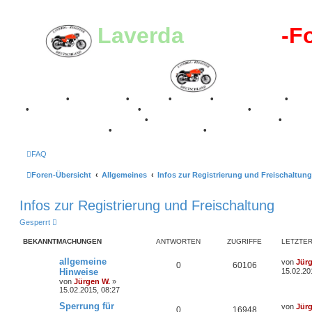
Laverda
-Register
-F
Breganze
•
Geschichte
•
Stories
•
Videos
•
Registertreffen
•
Kale
•
Valle San Liberale 1996
•
Raduno Mondiale 1997
•
Retro Classic Stuttgart 2016
•
Laverda Museum Lisse 2017
•
70 Jahre Feier 2019
•
75 Jahre Feier 2024
•
FAQ
Foren-Übersicht
Allgemeines
Infos zur Registrierung und Freischaltung
Infos zur Registrierung und Freischaltung
Gesperrt
BEKANNTMACHUNGEN
ANTWORTEN
ZUGRIFFE
LETZTER
L
allgemeine
von
Jür
A
Z
0
60106
e
Hinweise
15.02.20
t
von
Jürgen W.
»
n
u
z
15.02.2015, 08:27
t
t
g
e
L
Sperrung für
von
Jür
A
Z
0
16948
r