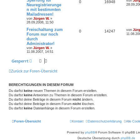
Sperrung für
von
Jür
A
Z
0
16948
r
e
Neuregistrierunge
28.09.20
w
r
B
t
n mit bestimmten
n
u
e
z
i
Mailadressen!
o
i
t
t
t
g
e
von
Jürgen W.
»
r
r
f
r
28.09.2008, 11:50
a
w
r
B
g
L
Freischaltung zum
e
von
Jür
t
f
A
Z
0
14247
e
i
Forum nur noch
o
i
11.08.20
t
t
e
e
durch
n
u
z
r
r
f
Administrator!
t
a
n
t
g
e
von
Jürgen W.
»
g
t
f
r
11.08.2007, 14:51
w
r
B
e
e
e
Gesperrt
i
o
i
n
t
r
Zurück zur Foren-Übersicht
r
f
a
g
t
f
BERECHTIGUNGEN IN DIESEM FORUM
e
e
Du darfst
keine
neuen Themen in diesem Forum erstellen.
Du darfst
keine
Antworten zu Themen in diesem Forum erstellen.
n
Du darfst deine Beiträge in diesem Forum
nicht
ändern.
Du darfst deine Beiträge in diesem Forum
nicht
löschen.
Du darfst
keine
Dateianhänge in diesem Forum erstellen.
Foren-Übersicht
Kontakt
Datenschutzerklärung
Alle Coo
Powered by
phpBB
® Forum Software © phpBB Lim
Deutsche Übersetzung durch
phpBB.de