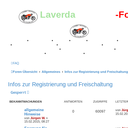
Laverda
-Register
-F
Breganze
•
Geschichte
•
Stories
•
Videos
•
Registertreffen
•
Kale
•
Valle San Liberale 1996
•
Raduno Mondiale 1997
•
Retro Classic Stuttgart 2016
•
Laverda Museum Lisse 2017
•
70 Jahre Feier 2019
•
75 Jahre Feier 2024
•
FAQ
Foren-Übersicht
Allgemeines
Infos zur Registrierung und Freischaltung
Infos zur Registrierung und Freischaltung
Gesperrt
BEKANNTMACHUNGEN
ANTWORTEN
ZUGRIFFE
LETZTER
L
allgemeine
von
Jür
A
Z
0
60097
e
Hinweise
15.02.20
t
von
Jürgen W.
»
n
u
z
15.02.2015, 08:27
t
t
g
e
L