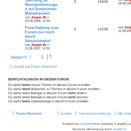
Sperrung für
A
Z
0
16948
r
e
28.09.20
Neuregistrierunge
w
r
B
t
n mit bestimmten
n
u
e
z
i
Mailadressen!
o
i
t
t
t
g
e
von
Jürgen W.
»
r
r
f
r
28.09.2008, 11:50
a
w
r
B
g
L
Freischaltung zum
von
Jür
e
t
f
A
Z
0
14249
e
11.08.20
i
Forum nur noch
o
i
t
t
e
e
durch
n
u
z
r
r
f
Administrator!
t
a
n
t
g
e
von
Jürgen W.
»
g
t
f
r
11.08.2007, 14:51
w
r
B
e
e
e
Gesperrt
i
o
i
n
t
r
Zurück zur Foren-Übersicht
r
f
a
g
t
f
BERECHTIGUNGEN IN DIESEM FORUM
e
e
Du darfst
keine
neuen Themen in diesem Forum erstellen.
Du darfst
keine
Antworten zu Themen in diesem Forum erstellen.
n
Du darfst deine Beiträge in diesem Forum
nicht
ändern.
Du darfst deine Beiträge in diesem Forum
nicht
löschen.
Du darfst
keine
Dateianhänge in diesem Forum erstellen.
Foren-Übersicht
Kontakt
Datenschutzerklärung
Alle Coo
Powered by
phpBB
® Forum Software © phpBB Lim
Deutsche Übersetzung durch
phpBB.de