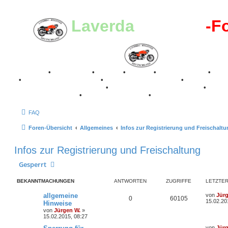
Laverda
-Register
-F
Breganze
•
Geschichte
•
Stories
•
Videos
•
Registertreffen
•
Kale
•
Valle San Liberale 1996
•
Raduno Mondiale 1997
•
Retro Classic Stuttgart 2016
•
Laverda Museum Lisse 2017
•
70 Jahre Feier 2019
•
75 Jahre Feier 2024
•
FAQ
Foren-Übersicht
Allgemeines
Infos zur Registrierung und Freischalt
Infos zur Registrierung und Freischaltung
Gesperrt
BEKANNTMACHUNGEN
ANTWORTEN
ZUGRIFFE
LETZTER
L
allgemeine
von
Jür
A
Z
0
60105
e
15.02.20
Hinweise
t
von
Jürgen W.
»
n
u
z
15.02.2015, 08:27
t
t
g
e
L
von
Jür