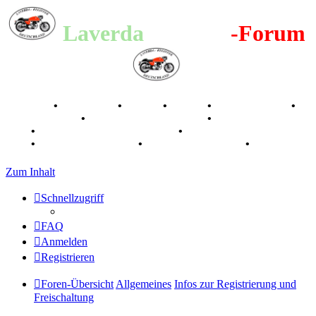
Laverda
-Register
-Forum
Breganze
•
Geschichte
•
Stories
•
Videos
•
Registertreffen
•
Kalenderbilder
•
Valle San Liberale 1996
•
Raduno Mondiale
1997
•
Retro Classic Stuttgart 2016
•
Laverda Museum Lisse
2017
•
70 Jahre Feier 2019
•
75 Jahre Feier 2024
•
Zum Inhalt
Schnellzugriff
FAQ
Anmelden
Registrieren
Foren-Übersicht
Allgemeines
Infos zur Registrierung und
Freischaltung