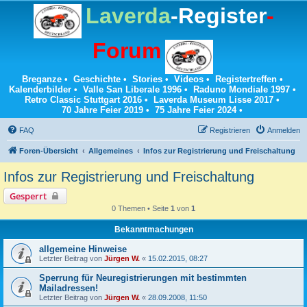
Laverda
-Register
-
Forum
Breganze
•
Geschichte
•
Stories
•
Videos
•
Registertreffen
•
Kalenderbilder
•
Valle San Liberale 1996
•
Raduno Mondiale 1997
•
Retro Classic Stuttgart 2016
•
Laverda Museum Lisse 2017
•
70 Jahre Feier 2019
•
75 Jahre Feier 2024
•
FAQ
Registrieren
Anmelden
Foren-Übersicht
Allgemeines
Infos zur Registrierung und Freischaltung
Infos zur Registrierung und Freischaltung
Gesperrt
0 Themen • Seite
1
von
1
Bekanntmachungen
allgemeine Hinweise
Letzter Beitrag von
Jürgen W.
«
15.02.2015, 08:27
Sperrung für Neuregistrierungen mit bestimmten
Mailadressen!
Letzter Beitrag von
Jürgen W.
«
28.09.2008, 11:50