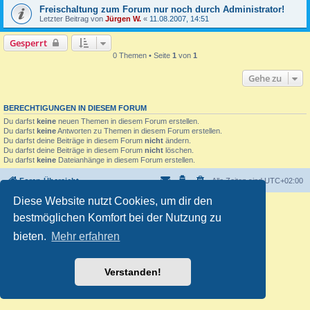
Freischaltung zum Forum nur noch durch Administrator!
Letzter Beitrag von
Jürgen W.
«
11.08.2007, 14:51
Gesperrt
0 Themen • Seite
1
von
1
Gehe zu
BERECHTIGUNGEN IN DIESEM FORUM
Du darfst
keine
neuen Themen in diesem Forum erstellen.
Du darfst
keine
Antworten zu Themen in diesem Forum erstellen.
Du darfst deine Beiträge in diesem Forum
nicht
ändern.
Du darfst deine Beiträge in diesem Forum
nicht
löschen.
Du darfst
keine
Dateianhänge in diesem Forum erstellen.
Foren-Übersicht
Alle Zeiten sind
UTC+02:00
Diese Website nutzt Cookies, um dir den
Powered by
phpBB
® Forum Software © phpBB Limited
bestmöglichen Komfort bei der Nutzung zu
Deutsche Übersetzung durch
phpBB.de
Customized by
WireSys
bieten.
Mehr erfahren
Datenschutz
|
Nutzungsbedingungen
Verstanden!