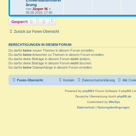
Einverständniserkl
r
t
ärung
n
u
w
r
B
z
von
Jürgen W.
»
e
t
05.05.2010, 17:40
t
g
i
e
o
i
t
r
r
w
r
B
Gesperrt
r
f
a
e
g
i
o
i
t
f
Zurück zur Foren-Übersicht
t
r
r
f
e
e
a
g
t
f
BERECHTIGUNGEN IN DIESEM FORUM
n
Du darfst
keine
neuen Themen in diesem Forum erstellen.
e
e
Du darfst
keine
Antworten zu Themen in diesem Forum erstellen.
Du darfst deine Beiträge in diesem Forum
nicht
ändern.
n
Du darfst deine Beiträge in diesem Forum
nicht
löschen.
Du darfst
keine
Dateianhänge in diesem Forum erstellen.
Foren-Übersicht
Kontakt
Datenschutzerklärung
Alle Coo
Powered by
phpBB
® Forum Software © phpBB Lim
Deutsche Übersetzung durch
phpBB.de
Customized by
WireSys
Datenschutz
|
Nutzungsbedingungen