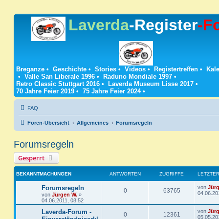
Laverda
-Register
-F
Breganze
•
Geschichte
•
Stories
•
Videos
•
Registertreffen
•
Kale
•
Valle San Liberale 1996
•
Raduno Mondiale 1997
•
Retro Classic Stuttgart 2016
•
Laverda Museum Lisse 2017
•
70 Jahre Feier 2019
•
75 Jahre Feier 2024
•
FAQ
Foren-Übersicht
Allgemeines
Forumsregeln
Forumsregeln
Gesperrt
BEKANNTMACHUNGEN
ANTWORTEN
ZUGRIFFE
LETZTER
L
Forumsregeln
von
Jür
A
Z
0
63765
e
04.06.20
von
Jürgen W.
»
t
04.06.2011, 08:52
n
u
z
t
L
Laverda-Forum -
von
Jür
A
Z
0
12361
t
g
e
e
05.05.20