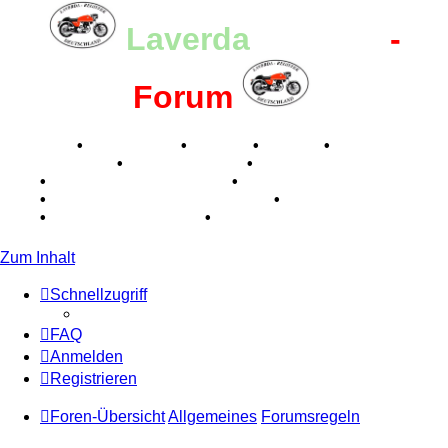
Laverda
-Register
-
Forum
Breganze
•
Geschichte
•
Stories
•
Videos
•
Registertreffen
•
Kalenderbilder
•
Valle San Liberale
1996
•
Raduno Mondiale 1997
•
Retro Classic Stuttgart
2016
•
Laverda Museum Lisse 2017
•
70 Jahre Feier
2019
•
75 Jahre Feier 2024
•
Zum Inhalt
Schnellzugriff
FAQ
Anmelden
Registrieren
Foren-Übersicht
Allgemeines
Forumsregeln