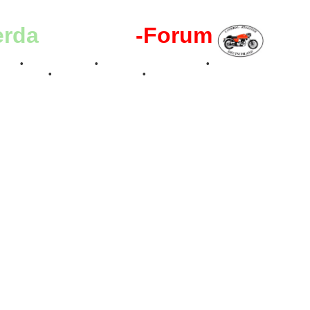
erda
-Register
-Forum
effen
•
Kalenderbilder
•
Valle San Liberale 1996
•
Raduno Mondiale 199
 Feier 2019
•
75 Jahre Feier 2024
•