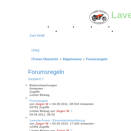
Lav
Breganze
•
Geschichte
•
Stories
•
Videos
•
Registertr
Stuttgart 2016
•
Laverda Museum Lisse 2017
•
70 Jahre
Zum Inhalt
FAQ
Foren-Übersicht
Allgemeines
Forumsregeln
Forumsregeln
Gesperrt
Bekanntmachungen
Antworten
Zugriffe
Letzter Beitrag
Forumsregeln
von
Jürgen W.
»
04.06.2011, 08:52
0
Antworten
63762
Zugriffe
Letzter Beitrag
von
Jürgen W.
04.06.2011, 08:52
Laverda-Forum - Einverständniserklärung
von
Jürgen W.
»
05.05.2010, 17:40
0
Antworten
12356
Zugriffe
Letzter Beitrag
von
Jürgen W.