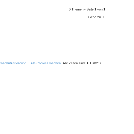
0 Themen • Seite
1
von
1
Gehe zu
enschutzerklärung
Alle Cookies löschen
Alle Zeiten sind
UTC+02:00