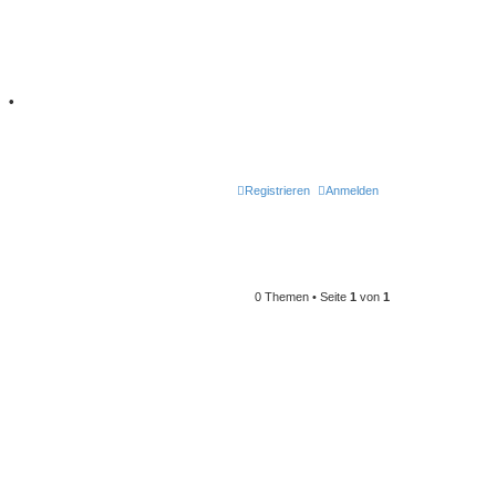
7
•
Retro Classic
Registrieren
Anmelden
0 Themen • Seite
1
von
1