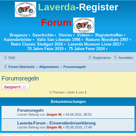
Laverda
-Register
-
Forum
Breganze
•
Geschichte
•
Stories
•
Videos
•
Registertreffen
•
Kalenderbilder
•
Valle San Liberale 1996
•
Raduno Mondiale 1997
•
Retro Classic Stuttgart 2016
•
Laverda Museum Lisse 2017
•
70 Jahre Feier 2019
•
75 Jahre Feier 2024
•
FAQ
Registrieren
Anmelden
Foren-Übersicht
Allgemeines
Forumsregeln
Forumsregeln
Gesperrt
0 Themen • Seite
1
von
1
Bekanntmachungen
Forumsregeln
Letzter Beitrag von
Jürgen W.
«
04.06.2011, 08:52
Laverda-Forum - Einverständniserklärung
Letzter Beitrag von
Jürgen W.
«
05.05.2010, 17:40