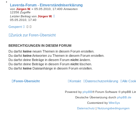
Laverda-Forum - Einverständniserklärung
von
Jürgen W.
»
05.05.2010, 17:40
0
Antworten
12356
Zugriffe
Letzter Beitrag
von
Jürgen W.
05.05.2010, 17:40
Gesperrt
Zurück zur Foren-Übersicht
BERECHTIGUNGEN IN DIESEM FORUM
Du darfst
keine
neuen Themen in diesem Forum erstellen.
Du darfst
keine
Antworten zu Themen in diesem Forum erstellen.
Du darfst deine Beiträge in diesem Forum
nicht
ändern.
Du darfst deine Beiträge in diesem Forum
nicht
löschen.
Du darfst
keine
Dateianhänge in diesem Forum erstellen.
Foren-Übersicht
Kontakt
Datenschutzerklärung
Alle Coo
Powered by
phpBB
® Forum Software © phpBB Lim
Deutsche Übersetzung durch
phpBB.de
Customized by
WireSys
Datenschutz
|
Nutzungsbedingungen