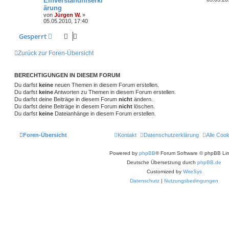
Einverständniserkl
r
t
ärung
n
u
w
r
B
z
von
Jürgen W.
»
e
t
05.05.2010, 17:40
t
g
i
e
o
i
t
r
r
w
r
B
Gesperrt
r
f
a
e
g
i
o
i
t
f
Zurück zur Foren-Übersicht
t
r
r
f
e
e
a
g
t
f
BERECHTIGUNGEN IN DIESEM FORUM
n
Du darfst
keine
neuen Themen in diesem Forum erstellen.
e
e
Du darfst
keine
Antworten zu Themen in diesem Forum erstellen.
Du darfst deine Beiträge in diesem Forum
nicht
ändern.
n
Du darfst deine Beiträge in diesem Forum
nicht
löschen.
Du darfst
keine
Dateianhänge in diesem Forum erstellen.
Foren-Übersicht
Kontakt
Datenschutzerklärung
Alle Coo
Powered by
phpBB
® Forum Software © phpBB Lim
Deutsche Übersetzung durch
phpBB.de
Customized by
WireSys
Datenschutz
|
Nutzungsbedingungen