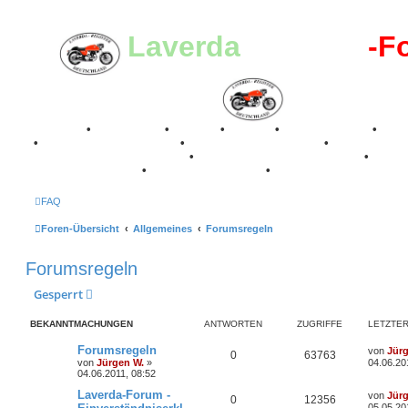
Laverda
-Register
-F
Breganze
•
Geschichte
•
Stories
•
Videos
•
Registertreffen
•
Kale
•
Valle San Liberale 1996
•
Raduno Mondiale 1997
•
Retro Classic Stuttgart 2016
•
Laverda Museum Lisse 2017
•
70 Jahre Feier 2019
•
75 Jahre Feier 2024
•
FAQ
Foren-Übersicht
Allgemeines
Forumsregeln
Forumsregeln
Gesperrt
BEKANNTMACHUNGEN
ANTWORTEN
ZUGRIFFE
LETZTER
L
Forumsregeln
von
Jür
A
Z
0
63763
e
von
Jürgen W.
»
04.06.20
t
04.06.2011, 08:52
n
u
z
t
L
Laverda-Forum -
von
Jür
A
Z
0
12356
t
g
e
e
05.05.20