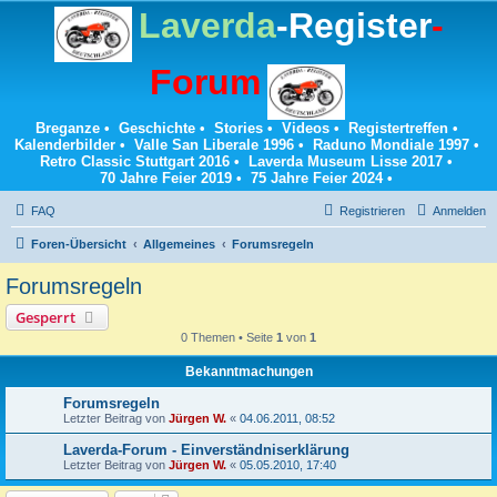
Laverda
-Register
-
Forum
Breganze
•
Geschichte
•
Stories
•
Videos
•
Registertreffen
•
Kalenderbilder
•
Valle San Liberale 1996
•
Raduno Mondiale 1997
•
Retro Classic Stuttgart 2016
•
Laverda Museum Lisse 2017
•
70 Jahre Feier 2019
•
75 Jahre Feier 2024
•
FAQ
Registrieren
Anmelden
Foren-Übersicht
Allgemeines
Forumsregeln
Forumsregeln
Gesperrt
0 Themen • Seite
1
von
1
Bekanntmachungen
Forumsregeln
Letzter Beitrag von
Jürgen W.
«
04.06.2011, 08:52
Laverda-Forum - Einverständniserklärung
Letzter Beitrag von
Jürgen W.
«
05.05.2010, 17:40