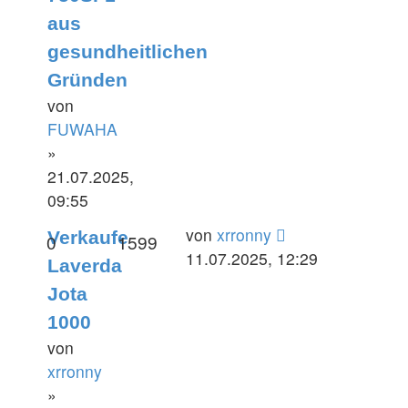
aus
gesundheitlichen
Gründen
von
FUWAHA
»
21.07.2025,
09:55
Letzter
von
xrronny
Verkaufe
Antworten
Zugriffe
0
1599
Beitrag
11.07.2025, 12:29
Laverda
Jota
1000
von
xrronny
»