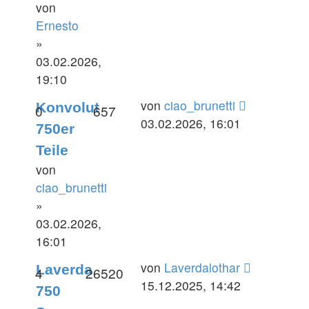
von
Ernesto
»
03.02.2026,
19:10
Letzter
von
ciao_brunetti
Konvolut
Antworten
Zugriffe
0
657
Beitrag
03.02.2026, 16:01
750er
Teile
von
ciao_brunetti
»
03.02.2026,
16:01
Letzter
von
Laverdalothar
Laverda
Antworten
Zugriffe
4
26520
Beitrag
15.12.2025, 14:42
750