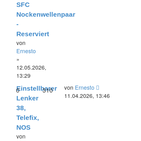
SFC
Nockenwellenpaar
-
Reserviert
von
Ernesto
»
12.05.2026,
13:29
Letzter
von
Ernesto
Einstellbarer
Antworten
Zugriffe
0
310
Beitrag
11.04.2026, 13:46
Lenker
38,
Telefix,
NOS
von