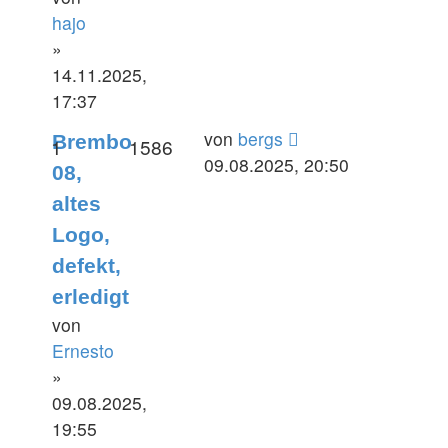
hajo
»
14.11.2025,
17:37
Letzter
von
bergs
Brembo
Antworten
Zugriffe
1
1586
Beitrag
09.08.2025, 20:50
08,
altes
Logo,
defekt,
erledigt
von
Ernesto
»
09.08.2025,
19:55