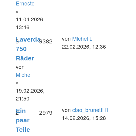
Ernesto
»
11.04.2026,
13:46
Letzter
von
Michel
Laverda
Antworten
Zugriffe
3
9382
Beitrag
22.02.2026, 12:36
750
Räder
von
Michel
»
19.02.2026,
21:50
Letzter
von
ciao_brunetti
Ein
Antworten
Zugriffe
2
2979
Beitrag
14.02.2026, 15:28
paar
Teile