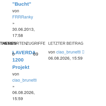
"Bucht"
von
FRRRanky
»
30.06.2013,
17:58
THEMEN
ANTWORTEN
ZUGRIFFE
LETZTER BEITRAG
Letzter
von
ciao_brunetti
LAVERDA
Antworten
Zugriffe
0
69
Beitrag
06.08.2026, 15:59
1200
Projekt
von
ciao_brunetti
»
06.08.2026,
15:59