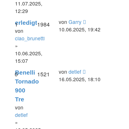
11.07.2025,
12:29
Letzter
von
Garry
erledigt
Antworten
Zugriffe
1
1984
Beitrag
10.06.2025, 19:42
von
ciao_brunetti
»
10.06.2025,
15:07
Letzter
von
detlef
Benelli
Antworten
Zugriffe
0
1521
Beitrag
16.05.2025, 18:10
Tornado
900
Tre
von
detlef
»