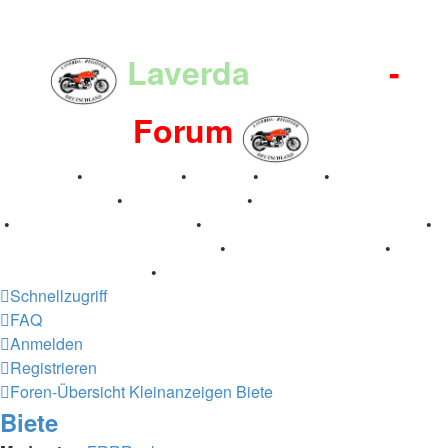
Laverda
-Register
-
Forum
Breganze
•
Geschichte
•
Stories
•
Videos
•
Registertreffen
•
Kalenderbilder
•
Valle San Liberale 1996
•
Raduno Mondiale 1997
•
Retro Classic Stuttgart 2016
•
Laverda Museum Lisse 2017
•
70 Jahre Feier 2019
•
75 Jahre Feier 2024
•
Schnellzugriff
FAQ
Anmelden
Registrieren
Foren-Übersicht
Kleinanzeigen
Biete
Biete