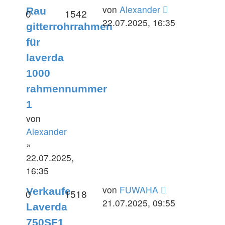
Letzter
von
Alexander
Rau
Antworten
Zugriffe
0
1542
Beitrag
22.07.2025, 16:35
gitterrohrrahmen
für
laverda
1000
rahmennummer
1
von
Alexander
»
22.07.2025,
16:35
Letzter
von
FUWAHA
Verkaufe
Antworten
Zugriffe
0
1518
Beitrag
21.07.2025, 09:55
Laverda
750SF1