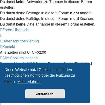
Du darfst
keine
Antworten zu Themen in diesem Forum
erstellen.
Du darfst deine Beiträge in diesem Forum
nicht
ändern.
Du darfst deine Beiträge in diesem Forum
nicht
löschen.
Du darfst
keine
Dateianhänge in diesem Forum erstellen.
Foren-Übersicht
Datenschutzerklärung
Kontakt
Alle Zeiten sind
UTC+02:00
Alle Cookies löschen
Powered by
phpBB
® Forum Software © phpBB Limited
Deutsche Übersetzung durch
phpBB.de
Diese Website nutzt Cookies, um dir den
Customized by
WireSys
bestmöglichen Komfort bei der Nutzung zu
Datenschutz
|
Nutzungsbedingungen
bieten.
Mehr erfahren
Verstanden!