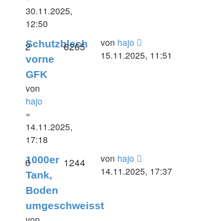
30.11.2025,
12:50
Letzter
von
hajo
Schutzblech
Antworten
Zugriffe
2
6265
Beitrag
15.11.2025, 11:51
vorne
GFK
von
hajo
»
14.11.2025,
17:18
Letzter
von
hajo
1000er
Antworten
Zugriffe
0
1244
Beitrag
14.11.2025, 17:37
Tank,
Boden
umgeschweisst
von