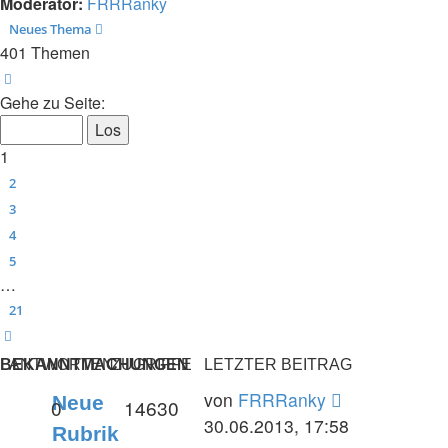
Moderator:
FRRRanky
Neues Thema
401 Themen
Seite
1
von
21
Gehe zu Seite:
1
2
3
4
5
…
21
Nächste
BEKANNTMACHUNGEN
ANTWORTEN
ZUGRIFFE
LETZTER BEITRAG
Letzter
von
FRRRanky
Neue
Antworten
Zugriffe
0
14630
Beitrag
30.06.2013, 17:58
Rubrik