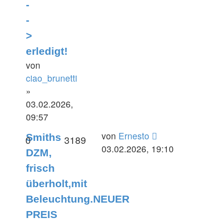
-
-
>
erledigt!
von
ciao_brunetti
»
03.02.2026,
09:57
Letzter
von
Ernesto
Smiths
Antworten
Zugriffe
0
3189
Beitrag
03.02.2026, 19:10
DZM,
frisch
überholt,mit
Beleuchtung.NEUER
PREIS