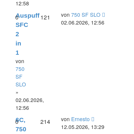
12:58
Letzter
von
750 SF SLO
Auspuff
Antworten
Zugriffe
0
121
Beitrag
02.06.2026, 12:56
SFC
2
in
1
von
750
SF
SLO
»
02.06.2026,
12:56
Letzter
von
Ernesto
6C,
Antworten
Zugriffe
0
214
Beitrag
12.05.2026, 13:29
750