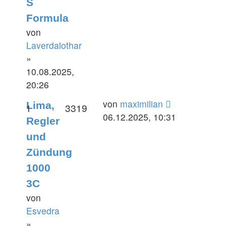
S
Formula
von
Laverdalothar
»
10.08.2025,
20:26
Letzter
von
maximilian
Lima,
Antworten
Zugriffe
1
3319
Beitrag
06.12.2025, 10:31
Regler
und
Zündung
1000
3C
von
Esvedra
»