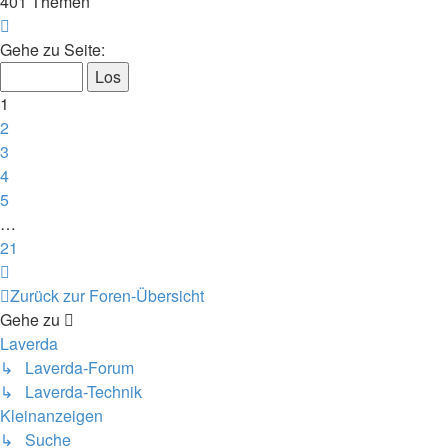
401 Themen
Seite
1
Gehe zu Seite:
von
21
1
2
3
4
5
…
21
Nächste
Zurück zur Foren-Übersicht
Gehe zu
Laverda
↳ Laverda-Forum
↳ Laverda-Technik
Kleinanzeigen
↳ Suche