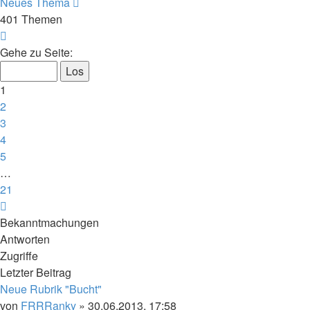
Neues Thema
401 Themen
Seite
1
Gehe zu Seite:
von
21
1
2
3
4
5
…
21
Nächste
Bekanntmachungen
Antworten
Zugriffe
Letzter Beitrag
Neue Rubrik "Bucht"
von
FRRRanky
»
30.06.2013, 17:58