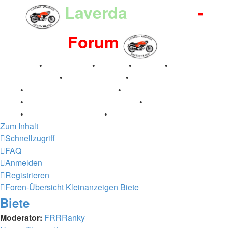
Laverda
-Register
-
Forum
Breganze
•
Geschichte
•
Stories
•
Videos
•
Registertreffen
•
Kalenderbilder
•
Valle San Liberale
1996
•
Raduno Mondiale 1997
•
Retro Classic Stuttgart
2016
•
Laverda Museum Lisse 2017
•
70 Jahre Feier
2019
•
75 Jahre Feier 2024
•
Zum Inhalt
Schnellzugriff
FAQ
Anmelden
Registrieren
Foren-Übersicht
Kleinanzeigen
Biete
Biete
Moderator:
FRRRanky