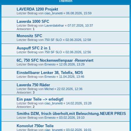
Themen
LAVERDA 1200 Projekt
Letzter Beitrag von
ciao_brunetti
«
06.08.2026, 15:59
Laverda 1000 SFC
Letzter Beitrag von
Laverdalothar
«
07.07.2026, 10:37
Antworten:
1
Monositz SFC
Letzter Beitrag von
750 SF SLO
«
02.06.2026, 12:58
Auspuff SFC 2 in 1
Letzter Beitrag von
750 SF SLO
«
02.06.2026, 12:56
6C, 750 SFC Nockenwellenpaar -Reserviert
Letzter Beitrag von
Ernesto
«
12.05.2026, 13:29
Einstellbarer Lenker 38, Telefix, NOS
Letzter Beitrag von
Ernesto
«
11.04.2026, 13:46
Laverda 750 Räder
Letzter Beitrag von
Michel
«
22.02.2026, 12:36
Antworten:
3
Ein paar Teile --> erledigt!
Letzter Beitrag von
ciao_brunetti
«
14.02.2026, 15:28
Antworten:
2
Smiths DZM, frisch überholt,mit Beleuchtung.NEUER PREIS
Letzter Beitrag von
Ernesto
«
03.02.2026, 19:10
Konvolut 750er Teile
Letzter Beitrag von
ciao_brunetti
«
03.02.2026, 16:01