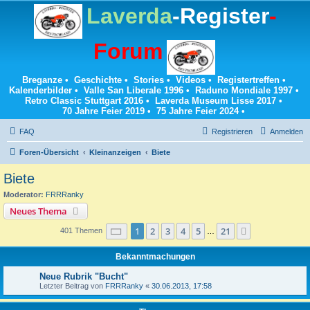
Laverda
-Register
-
Forum
Breganze
•
Geschichte
•
Stories
•
Videos
•
Registertreffen
•
Kalenderbilder
•
Valle San Liberale 1996
•
Raduno Mondiale 1997
•
Retro Classic Stuttgart 2016
•
Laverda Museum Lisse 2017
•
70 Jahre Feier 2019
•
75 Jahre Feier 2024
•
FAQ
Registrieren
Anmelden
Foren-Übersicht
Kleinanzeigen
Biete
Biete
Moderator:
FRRRanky
Neues Thema
Seite
1
von
21
1
2
3
4
5
21
Nächste
401 Themen
…
Bekanntmachungen
Neue Rubrik "Bucht"
Letzter Beitrag von
FRRRanky
«
30.06.2013, 17:58