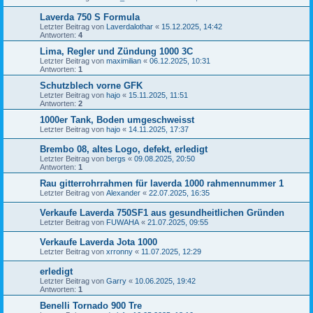
Laverda 750 S Formula
Letzter Beitrag von
Laverdalothar
«
15.12.2025, 14:42
Antworten:
4
Lima, Regler und Zündung 1000 3C
Letzter Beitrag von
maximilian
«
06.12.2025, 10:31
Antworten:
1
Schutzblech vorne GFK
Letzter Beitrag von
hajo
«
15.11.2025, 11:51
Antworten:
2
1000er Tank, Boden umgeschweisst
Letzter Beitrag von
hajo
«
14.11.2025, 17:37
Brembo 08, altes Logo, defekt, erledigt
Letzter Beitrag von
bergs
«
09.08.2025, 20:50
Antworten:
1
Rau gitterrohrrahmen für laverda 1000 rahmennummer 1
Letzter Beitrag von
Alexander
«
22.07.2025, 16:35
Verkaufe Laverda 750SF1 aus gesundheitlichen Gründen
Letzter Beitrag von
FUWAHA
«
21.07.2025, 09:55
Verkaufe Laverda Jota 1000
Letzter Beitrag von
xrronny
«
11.07.2025, 12:29
erledigt
Letzter Beitrag von
Garry
«
10.06.2025, 19:42
Antworten:
1
Benelli Tornado 900 Tre