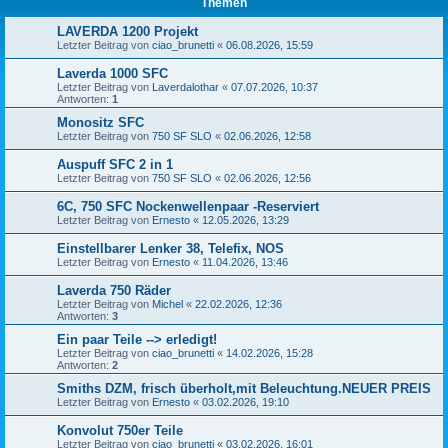
Themen
LAVERDA 1200 Projekt
Letzter Beitrag von
ciao_brunetti
«
06.08.2026, 15:59
Laverda 1000 SFC
Letzter Beitrag von
Laverdalothar
«
07.07.2026, 10:37
Antworten:
1
Monositz SFC
Letzter Beitrag von
750 SF SLO
«
02.06.2026, 12:58
Auspuff SFC 2 in 1
Letzter Beitrag von
750 SF SLO
«
02.06.2026, 12:56
6C, 750 SFC Nockenwellenpaar -Reserviert
Letzter Beitrag von
Ernesto
«
12.05.2026, 13:29
Einstellbarer Lenker 38, Telefix, NOS
Letzter Beitrag von
Ernesto
«
11.04.2026, 13:46
Laverda 750 Räder
Letzter Beitrag von
Michel
«
22.02.2026, 12:36
Antworten:
3
Ein paar Teile --> erledigt!
Letzter Beitrag von
ciao_brunetti
«
14.02.2026, 15:28
Antworten:
2
Smiths DZM, frisch überholt,mit Beleuchtung.NEUER PREIS
Letzter Beitrag von
Ernesto
«
03.02.2026, 19:10
Konvolut 750er Teile
Letzter Beitrag von
ciao_brunetti
«
03.02.2026, 16:01