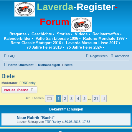
Laverda
-Register
-
Forum
Breganze
•
Geschichte
•
Stories
•
Videos
•
Registertreffen
•
Kalenderbilder
•
Valle San Liberale 1996
•
Raduno Mondiale 1997
•
Retro Classic Stuttgart 2016
•
Laverda Museum Lisse 2017
•
70 Jahre Feier 2019
•
75 Jahre Feier 2024
•
FAQ
Registrieren
Anmelden
Foren-Übersicht
Kleinanzeigen
Biete
Biete
Moderator:
FRRRanky
Neues Thema
Seite
1
von
21
1
2
3
4
5
21
Nächste
401 Themen
…
Bekanntmachungen
Neue Rubrik "Bucht"
Letzter Beitrag von
FRRRanky
«
30.06.2013, 17:58