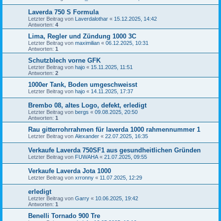
Laverda 750 S Formula
Letzter Beitrag von
Laverdalothar
«
15.12.2025, 14:42
Antworten:
4
Lima, Regler und Zündung 1000 3C
Letzter Beitrag von
maximilian
«
06.12.2025, 10:31
Antworten:
1
Schutzblech vorne GFK
Letzter Beitrag von
hajo
«
15.11.2025, 11:51
Antworten:
2
1000er Tank, Boden umgeschweisst
Letzter Beitrag von
hajo
«
14.11.2025, 17:37
Brembo 08, altes Logo, defekt, erledigt
Letzter Beitrag von
bergs
«
09.08.2025, 20:50
Antworten:
1
Rau gitterrohrrahmen für laverda 1000 rahmennummer 1
Letzter Beitrag von
Alexander
«
22.07.2025, 16:35
Verkaufe Laverda 750SF1 aus gesundheitlichen Gründen
Letzter Beitrag von
FUWAHA
«
21.07.2025, 09:55
Verkaufe Laverda Jota 1000
Letzter Beitrag von
xrronny
«
11.07.2025, 12:29
erledigt
Letzter Beitrag von
Garry
«
10.06.2025, 19:42
Antworten:
1
Benelli Tornado 900 Tre