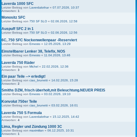
Laverda 1000 SFC
Letzter Beitrag von
Laverdalothar
«
07.07.2026, 10:37
Antworten:
1
Monositz SFC
Letzter Beitrag von
750 SF SLO
«
02.06.2026, 12:58
Auspuff SFC 2 in 1
Letzter Beitrag von
750 SF SLO
«
02.06.2026, 12:56
6C, 750 SFC Nockenwellenpaar -Reserviert
Letzter Beitrag von
Ernesto
«
12.05.2026, 13:29
Einstellbarer Lenker 38, Telefix, NOS
Letzter Beitrag von
Ernesto
«
11.04.2026, 13:46
Laverda 750 Räder
Letzter Beitrag von
Michel
«
22.02.2026, 12:36
Antworten:
3
Ein paar Teile --> erledigt!
Letzter Beitrag von
ciao_brunetti
«
14.02.2026, 15:28
Antworten:
2
Smiths DZM, frisch überholt,mit Beleuchtung.NEUER PREIS
Letzter Beitrag von
Ernesto
«
03.02.2026, 19:10
Konvolut 750er Teile
Letzter Beitrag von
ciao_brunetti
«
03.02.2026, 16:01
Laverda 750 S Formula
Letzter Beitrag von
Laverdalothar
«
15.12.2025, 14:42
Antworten:
4
Lima, Regler und Zündung 1000 3C
Letzter Beitrag von
maximilian
«
06.12.2025, 10:31
Antworten:
1