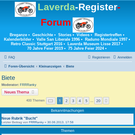
Laverda
-Register
-
Forum
Breganze
•
Geschichte
•
Stories
•
Videos
•
Registertreffen
•
Kalenderbilder
•
Valle San Liberale 1996
•
Raduno Mondiale 1997
•
Retro Classic Stuttgart 2016
•
Laverda Museum Lisse 2017
•
70 Jahre Feier 2019
•
75 Jahre Feier 2024
•
FAQ
Registrieren
Anmelden
Foren-Übersicht
Kleinanzeigen
Biete
Biete
Moderator:
FRRRanky
Neues Thema
Seite
1
von
20
1
2
3
4
5
20
Nächste
400 Themen
…
Bekanntmachungen
Neue Rubrik "Bucht"
Letzter Beitrag von
FRRRanky
«
30.06.2013, 17:58
Themen