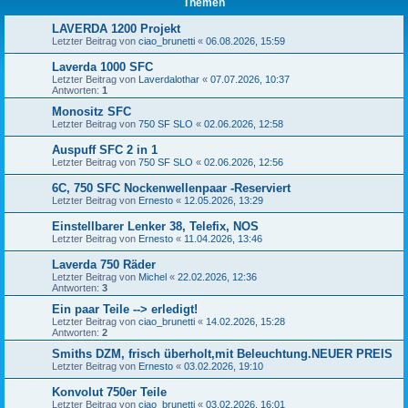
Themen
LAVERDA 1200 Projekt
Letzter Beitrag von
ciao_brunetti
«
06.08.2026, 15:59
Laverda 1000 SFC
Letzter Beitrag von
Laverdalothar
«
07.07.2026, 10:37
Antworten:
1
Monositz SFC
Letzter Beitrag von
750 SF SLO
«
02.06.2026, 12:58
Auspuff SFC 2 in 1
Letzter Beitrag von
750 SF SLO
«
02.06.2026, 12:56
6C, 750 SFC Nockenwellenpaar -Reserviert
Letzter Beitrag von
Ernesto
«
12.05.2026, 13:29
Einstellbarer Lenker 38, Telefix, NOS
Letzter Beitrag von
Ernesto
«
11.04.2026, 13:46
Laverda 750 Räder
Letzter Beitrag von
Michel
«
22.02.2026, 12:36
Antworten:
3
Ein paar Teile --> erledigt!
Letzter Beitrag von
ciao_brunetti
«
14.02.2026, 15:28
Antworten:
2
Smiths DZM, frisch überholt,mit Beleuchtung.NEUER PREIS
Letzter Beitrag von
Ernesto
«
03.02.2026, 19:10
Konvolut 750er Teile
Letzter Beitrag von
ciao_brunetti
«
03.02.2026, 16:01