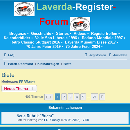
Laverda
-Register
-
Forum
Breganze
•
Geschichte
•
Stories
•
Videos
•
Registertreffen
•
Kalenderbilder
•
Valle San Liberale 1996
•
Raduno Mondiale 1997
•
Retro Classic Stuttgart 2016
•
Laverda Museum Lisse 2017
•
70 Jahre Feier 2019
•
75 Jahre Feier 2024
•
FAQ
Registrieren
Anmelden
Foren-Übersicht
Kleinanzeigen
Biete
Biete
Moderator:
FRRRanky
Neues Thema
Seite
1
von
21
1
2
3
4
5
21
Nächste
401 Themen
…
Bekanntmachungen
Neue Rubrik "Bucht"
Letzter Beitrag von
FRRRanky
«
30.06.2013, 17:58