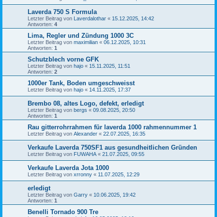
Laverda 750 S Formula
Letzter Beitrag von
Laverdalothar
«
15.12.2025, 14:42
Antworten:
4
Lima, Regler und Zündung 1000 3C
Letzter Beitrag von
maximilian
«
06.12.2025, 10:31
Antworten:
1
Schutzblech vorne GFK
Letzter Beitrag von
hajo
«
15.11.2025, 11:51
Antworten:
2
1000er Tank, Boden umgeschweisst
Letzter Beitrag von
hajo
«
14.11.2025, 17:37
Brembo 08, altes Logo, defekt, erledigt
Letzter Beitrag von
bergs
«
09.08.2025, 20:50
Antworten:
1
Rau gitterrohrrahmen für laverda 1000 rahmennummer 1
Letzter Beitrag von
Alexander
«
22.07.2025, 16:35
Verkaufe Laverda 750SF1 aus gesundheitlichen Gründen
Letzter Beitrag von
FUWAHA
«
21.07.2025, 09:55
Verkaufe Laverda Jota 1000
Letzter Beitrag von
xrronny
«
11.07.2025, 12:29
erledigt
Letzter Beitrag von
Garry
«
10.06.2025, 19:42
Antworten:
1
Benelli Tornado 900 Tre