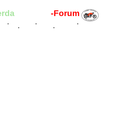
erda
-Register
-Forum
effen
•
Kalenderbilder
•
Valle San Liberale 1996
•
Raduno Mondiale 199
 Feier 2019
•
75 Jahre Feier 2024
•