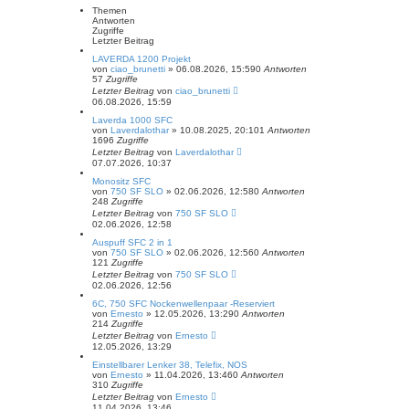
Themen
Antworten
Zugriffe
Letzter Beitrag
LAVERDA 1200 Projekt
von
ciao_brunetti
»
06.08.2026, 15:59
0
Antworten
57
Zugriffe
Letzter Beitrag
von
ciao_brunetti
06.08.2026, 15:59
Laverda 1000 SFC
von
Laverdalothar
»
10.08.2025, 20:10
1
Antworten
1696
Zugriffe
Letzter Beitrag
von
Laverdalothar
07.07.2026, 10:37
Monositz SFC
von
750 SF SLO
»
02.06.2026, 12:58
0
Antworten
248
Zugriffe
Letzter Beitrag
von
750 SF SLO
02.06.2026, 12:58
Auspuff SFC 2 in 1
von
750 SF SLO
»
02.06.2026, 12:56
0
Antworten
121
Zugriffe
Letzter Beitrag
von
750 SF SLO
02.06.2026, 12:56
6C, 750 SFC Nockenwellenpaar -Reserviert
von
Ernesto
»
12.05.2026, 13:29
0
Antworten
214
Zugriffe
Letzter Beitrag
von
Ernesto
12.05.2026, 13:29
Einstellbarer Lenker 38, Telefix, NOS
von
Ernesto
»
11.04.2026, 13:46
0
Antworten
310
Zugriffe
Letzter Beitrag
von
Ernesto
11.04.2026, 13:46