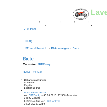
Lav
Breganze
•
Geschichte
•
Stories
•
Videos
•
Registertr
Stuttgart 2016
•
Laverda Museum Lisse 2017
•
70 Jahre
Zum Inhalt
FAQ
Foren-Übersicht
Kleinanzeigen
Biete
Biete
Moderator:
FRRRanky
Neues Thema
Bekanntmachungen
Antworten
Zugriffe
Letzter Beitrag
Neue Rubrik "Bucht"
von
FRRRanky
»
30.06.2013, 17:58
0
Antworten
14630
Zugriffe
Letzter Beitrag
von
FRRRanky
30.06.2013, 17:58