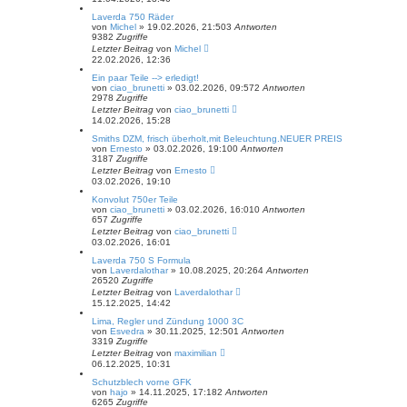
Laverda 750 Räder
von
Michel
»
19.02.2026, 21:50
3
Antworten
9382
Zugriffe
Letzter Beitrag
von
Michel
22.02.2026, 12:36
Ein paar Teile --> erledigt!
von
ciao_brunetti
»
03.02.2026, 09:57
2
Antworten
2978
Zugriffe
Letzter Beitrag
von
ciao_brunetti
14.02.2026, 15:28
Smiths DZM, frisch überholt,mit Beleuchtung.NEUER PREIS
von
Ernesto
»
03.02.2026, 19:10
0
Antworten
3187
Zugriffe
Letzter Beitrag
von
Ernesto
03.02.2026, 19:10
Konvolut 750er Teile
von
ciao_brunetti
»
03.02.2026, 16:01
0
Antworten
657
Zugriffe
Letzter Beitrag
von
ciao_brunetti
03.02.2026, 16:01
Laverda 750 S Formula
von
Laverdalothar
»
10.08.2025, 20:26
4
Antworten
26520
Zugriffe
Letzter Beitrag
von
Laverdalothar
15.12.2025, 14:42
Lima, Regler und Zündung 1000 3C
von
Esvedra
»
30.11.2025, 12:50
1
Antworten
3319
Zugriffe
Letzter Beitrag
von
maximilian
06.12.2025, 10:31
Schutzblech vorne GFK
von
hajo
»
14.11.2025, 17:18
2
Antworten
6265
Zugriffe