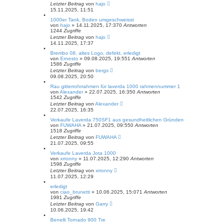
Letzter Beitrag
von
hajo
15.11.2025, 11:51
1000er Tank, Boden umgeschweisst
von
hajo
»
14.11.2025, 17:37
0
Antworten
1244
Zugriffe
Letzter Beitrag
von
hajo
14.11.2025, 17:37
Brembo 08, altes Logo, defekt, erledigt
von
Ernesto
»
09.08.2025, 19:55
1
Antworten
1586
Zugriffe
Letzter Beitrag
von
bergs
09.08.2025, 20:50
Rau gitterrohrrahmen für laverda 1000 rahmennummer 1
von
Alexander
»
22.07.2025, 16:35
0
Antworten
1542
Zugriffe
Letzter Beitrag
von
Alexander
22.07.2025, 16:35
Verkaufe Laverda 750SF1 aus gesundheitlichen Gründen
von
FUWAHA
»
21.07.2025, 09:55
0
Antworten
1518
Zugriffe
Letzter Beitrag
von
FUWAHA
21.07.2025, 09:55
Verkaufe Laverda Jota 1000
von
xrronny
»
11.07.2025, 12:29
0
Antworten
1598
Zugriffe
Letzter Beitrag
von
xrronny
11.07.2025, 12:29
erledigt
von
ciao_brunetti
»
10.06.2025, 15:07
1
Antworten
1981
Zugriffe
Letzter Beitrag
von
Garry
10.06.2025, 19:42
Benelli Tornado 900 Tre