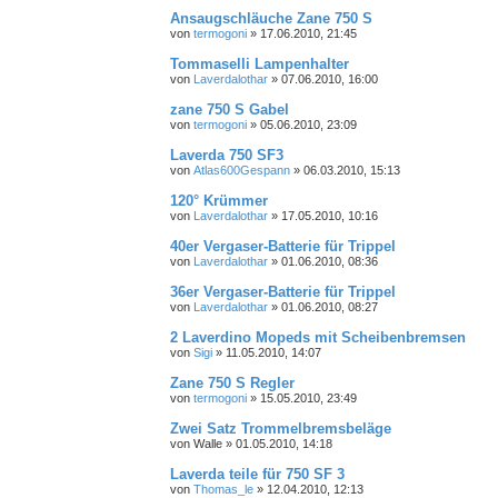
Ansaugschläuche Zane 750 S
von
termogoni
»
17.06.2010, 21:45
Tommaselli Lampenhalter
von
Laverdalothar
»
07.06.2010, 16:00
zane 750 S Gabel
von
termogoni
»
05.06.2010, 23:09
Laverda 750 SF3
von
Atlas600Gespann
»
06.03.2010, 15:13
120° Krümmer
von
Laverdalothar
»
17.05.2010, 10:16
40er Vergaser-Batterie für Trippel
von
Laverdalothar
»
01.06.2010, 08:36
36er Vergaser-Batterie für Trippel
von
Laverdalothar
»
01.06.2010, 08:27
2 Laverdino Mopeds mit Scheibenbremsen
von
Sigi
»
11.05.2010, 14:07
Zane 750 S Regler
von
termogoni
»
15.05.2010, 23:49
Zwei Satz Trommelbremsbeläge
von
Walle
»
01.05.2010, 14:18
Laverda teile für 750 SF 3
von
Thomas_le
»
12.04.2010, 12:13