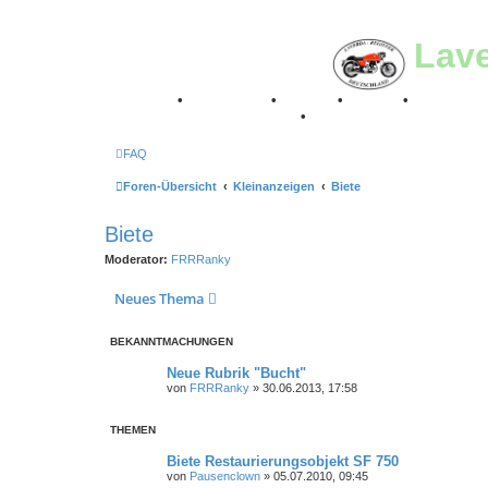
Lav
Breganze
•
Geschichte
•
Stories
•
Videos
•
Registertr
Retro Classic Stuttgart 2016
•
Laverda Museum Lisse 2
FAQ
Foren-Übersicht
Kleinanzeigen
Biete
Biete
Moderator:
FRRRanky
Neues Thema
BEKANNTMACHUNGEN
Neue Rubrik "Bucht"
von
FRRRanky
»
30.06.2013, 17:58
THEMEN
Biete Restaurierungsobjekt SF 750
von
Pausenclown
»
05.07.2010, 09:45