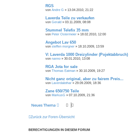
RGS
von
Andre G
»
13.04.2010, 21:22
Laverda Teile zu verkaufen
von
Gerald
»
03.11.2009, 08:08
Stummel Telefix 35 mm
von
Peter Ostermeier
»
18.02.2010, 12:00
Angebot Lav 650
von
steffen morgner
»
18.10.2009, 13:59
V: Laverda 1000 Dreizylinder (Pojektabbruch)
von
nanno
»
30.01.2010, 13:08
RGA Jota for sale
von
Thomas Eatman
»
30.10.2009, 19:27
Nicht ganz original, aber zu fairem Preis...
von
Laverdalothar
»
29.09.2009, 18:36
Zane 650/750 Teile
von
MarkusG
»
07.10.2009, 21:36
Neues Thema
Zurück zur Foren-Übersicht
BERECHTIGUNGEN IN DIESEM FORUM