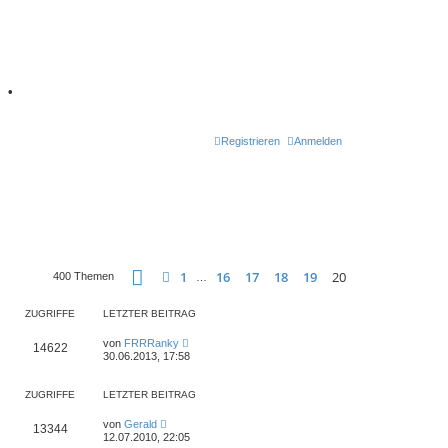
7
•
Registrieren
Anmelden
Seite
20
von
20
1
16
17
18
19
20
Vorherige
400 Themen
…
ZUGRIFFE
LETZTER BEITRAG
L
von
FRRRanky
Z
14622
e
30.06.2013, 17:58
t
u
z
t
ZUGRIFFE
LETZTER BEITRAG
g
e
r
L
r
B
von
Gerald
Z
13344
e
e
12.07.2010, 22:05
t
i