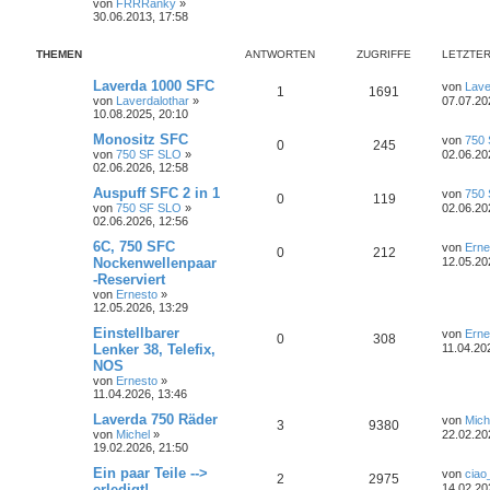
von
FRRRanky
»
n
u
z
30.06.2013, 17:58
t
t
g
e
r
THEMEN
ANTWORTEN
ZUGRIFFE
LETZTER
w
r
B
e
L
Laverda 1000 SFC
von
Lave
i
o
A
Z
i
1
1691
e
von
Laverdalothar
»
t
07.07.20
t
10.08.2025, 20:10
r
r
n
u
f
z
a
t
L
Monositz SFC
g
von
750
A
Z
0
245
t
t
g
f
e
e
von
750 SF SLO
»
02.06.20
r
t
02.06.2026, 12:58
n
u
e
w
r
e
B
z
e
t
L
Auspuff SFC 2 in 1
von
750
A
Z
0
119
t
g
i
e
n
o
i
e
von
750 SF SLO
»
02.06.20
t
r
t
02.06.2026, 12:56
n
u
r
w
r
B
z
r
f
a
e
t
L
6C, 750 SFC
von
Erne
A
Z
0
212
t
g
g
i
e
o
i
e
t
f
Nockenwellenpaar
12.05.20
t
r
t
-Reserviert
n
u
r
w
r
B
z
r
f
e
e
von
Ernesto
»
a
e
t
12.05.2026, 13:29
t
g
g
i
e
o
i
t
f
n
t
r
L
Einstellbarer
von
Erne
r
w
r
B
A
Z
0
308
r
f
e
e
e
Lenker 38, Telefix,
a
11.04.20
e
t
g
i
NOS
o
i
n
u
t
f
z
n
t
von
Ernesto
»
t
r
r
f
11.04.2026, 13:46
t
g
e
e
e
a
r
g
L
Laverda 750 Räder
von
Mich
t
f
w
r
B
A
Z
3
n
9380
e
von
Michel
»
22.02.20
e
t
19.02.2026, 21:50
i
e
e
o
i
n
u
z
t
t
L
Ein paar Teile -->
von
ciao
r
A
Z
2
n
2975
r
f
t
g
e
e
erledigt!
a
14.02.20