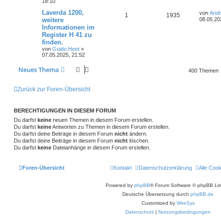
18:10
g
e
t
t
f
t
g
i
e
o
i
L
Laverda 1200,
von
And
A
Z
1
1935
t
r
e
e
e
weitere
08.05.20
r
w
r
B
r
f
t
Informationen im
a
n
u
e
z
n
g
i
Register H 41 zu
o
i
t
t
f
t
t
g
e
finden.
r
r
f
r
e
e
von
Guido.Heet
»
a
w
r
B
07.05.2025, 21:52
g
e
t
f
n
i
o
i
Neues Thema
t
400 Themen
e
e
r
r
f
a
n
g
Zurück zur Foren-Übersicht
t
f
e
e
BERECHTIGUNGEN IN DIESEM FORUM
n
Du darfst
keine
neuen Themen in diesem Forum erstellen.
Du darfst
keine
Antworten zu Themen in diesem Forum erstellen.
Du darfst deine Beiträge in diesem Forum
nicht
ändern.
Du darfst deine Beiträge in diesem Forum
nicht
löschen.
Du darfst
keine
Dateianhänge in diesem Forum erstellen.
Foren-Übersicht
Kontakt
Datenschutzerklärung
Alle Coo
Powered by
phpBB
® Forum Software © phpBB Lim
Deutsche Übersetzung durch
phpBB.de
Customized by
WireSys
Datenschutz
|
Nutzungsbedingungen