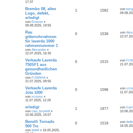
t
17:37
t
g
e
e
e
r
r
f
r
L
Brembo 08, altes
a
von
berg
w
r
B
A
Z
1
n
1582
e
g
Logo, defekt,
09.08.20
e
t
f
t
i
erledigt
o
i
n
u
z
t
e
e
von
Ernesto
»
t
r
r
f
09.08.2025, 19:55
t
g
e
a
n
r
g
L
Rau
von
Alex
t
f
w
r
B
A
Z
0
1538
e
gitterrohrrahmen
22.07.20
e
t
i
e
e
für laverda 1000
o
i
n
u
z
t
rahmennummer 1
t
r
n
r
f
t
g
e
von
Alexander
»
a
r
22.07.2025, 16:35
g
t
f
w
r
B
L
Verkaufe Laverda
e
von
FU
A
Z
0
1515
e
i
e
e
750SF1 aus
o
i
21.07.20
t
t
gesundheitlichen
n
u
z
r
n
r
f
Gründen
t
a
t
g
e
von
FUWAHA
»
g
t
f
r
21.07.2025, 09:55
w
r
B
e
e
L
Verkaufe Laverda
e
von
xrro
A
Z
0
1596
e
i
Jota 1000
o
i
11.07.20
t
n
t
von
xrronny
»
n
u
z
r
r
f
11.07.2025, 12:29
t
a
t
g
e
g
L
erledigt
von
Gar
t
f
A
Z
1
1977
r
e
von
ciao_brunetti
»
10.06.20
w
r
B
t
10.06.2025, 15:07
e
e
n
u
e
z
i
o
i
t
L
Benelli Tornado
von
detle
A
Z
0
n
1518
t
t
g
e
e
900 Tre
16.05.20
r
r
f
r
t
von
detlef
»
16.05.2025,
a
n
u
w
r
B
z