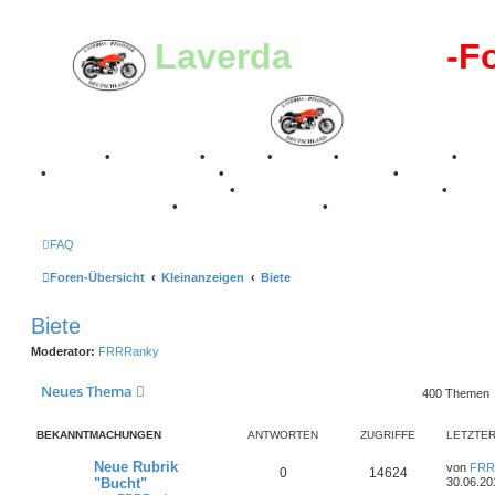
Laverda
-Register
-F
Breganze
•
Geschichte
•
Stories
•
Videos
•
Registertreffen
•
Kale
•
Valle San Liberale 1996
•
Raduno Mondiale 1997
•
Retro Classic Stuttgart 2016
•
Laverda Museum Lisse 2017
•
70 Jahre Feier 2019
•
75 Jahre Feier 2024
•
FAQ
Foren-Übersicht
Kleinanzeigen
Biete
Biete
Moderator:
FRRRanky
Neues Thema
400 Themen
BEKANNTMACHUNGEN
ANTWORTEN
ZUGRIFFE
LETZTER
L
Neue Rubrik
von
FRR
A
Z
0
14624
e
"Bucht"
30.06.20
t