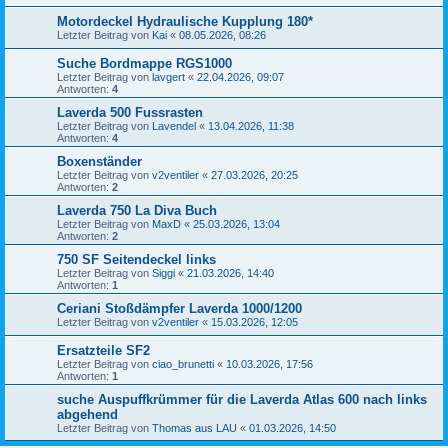
Motordeckel Hydraulische Kupplung 180*
Letzter Beitrag von
Kai
«
08.05.2026, 08:26
Suche Bordmappe RGS1000
Letzter Beitrag von
lavgert
«
22.04.2026, 09:07
Antworten:
4
Laverda 500 Fussrasten
Letzter Beitrag von
Lavendel
«
13.04.2026, 11:38
Antworten:
4
Boxenständer
Letzter Beitrag von
v2ventiler
«
27.03.2026, 20:25
Antworten:
2
Laverda 750 La Diva Buch
Letzter Beitrag von
MaxD
«
25.03.2026, 13:04
Antworten:
2
750 SF Seitendeckel links
Letzter Beitrag von
Siggi
«
21.03.2026, 14:40
Antworten:
1
Ceriani Stoßdämpfer Laverda 1000/1200
Letzter Beitrag von
v2ventiler
«
15.03.2026, 12:05
Ersatzteile SF2
Letzter Beitrag von
ciao_brunetti
«
10.03.2026, 17:56
Antworten:
1
suche Auspuffkrümmer für die Laverda Atlas 600 nach links
abgehend
Letzter Beitrag von
Thomas aus LAU
«
01.03.2026, 14:50