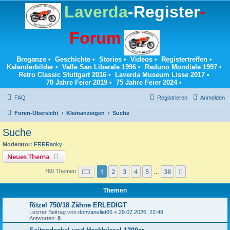
Laverda
-Register
-
Forum
Breganze
•
Geschichte
•
Stories
•
Videos
•
Registertreffen
•
Kalenderbilder
•
Valle San Liberale 1996
•
Raduno Mondiale 1997
•
Retro Classic Stuttgart 2016
•
Laverda Museum Lisse 2017
•
70 Jahre Feier 2019
•
75 Jahre Feier 2024
•
FAQ
Registrieren
Anmelden
Foren-Übersicht
Kleinanzeigen
Suche
Suche
Moderator:
FRRRanky
Neues Thema
Seite
1
von
38
1
2
3
4
5
38
Nächste
760 Themen
…
Themen
Ritzel 750/18 Zähne ERLEDIGT
Letzter Beitrag von
donvanvliet66
«
29.07.2026, 22:49
Antworten:
8