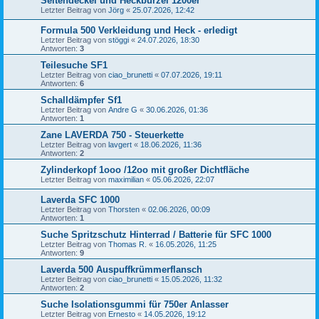
Seitendeckel und Heckbürzel 1200er
Letzter Beitrag von
Jörg
«
25.07.2026, 12:42
Formula 500 Verkleidung und Heck - erledigt
Letzter Beitrag von
stöggi
«
24.07.2026, 18:30
Antworten:
3
Teilesuche SF1
Letzter Beitrag von
ciao_brunetti
«
07.07.2026, 19:11
Antworten:
6
Schalldämpfer Sf1
Letzter Beitrag von
Andre G
«
30.06.2026, 01:36
Antworten:
1
Zane LAVERDA 750 - Steuerkette
Letzter Beitrag von
lavgert
«
18.06.2026, 11:36
Antworten:
2
Zylinderkopf 1ooo /12oo mit großer Dichtfläche
Letzter Beitrag von
maximilian
«
05.06.2026, 22:07
Laverda SFC 1000
Letzter Beitrag von
Thorsten
«
02.06.2026, 00:09
Antworten:
1
Suche Spritzschutz Hinterrad / Batterie für SFC 1000
Letzter Beitrag von
Thomas R.
«
16.05.2026, 11:25
Antworten:
9
Laverda 500 Auspuffkrümmerflansch
Letzter Beitrag von
ciao_brunetti
«
15.05.2026, 11:32
Antworten:
2
Suche Isolationsgummi für 750er Anlasser
Letzter Beitrag von
Ernesto
«
14.05.2026, 19:12