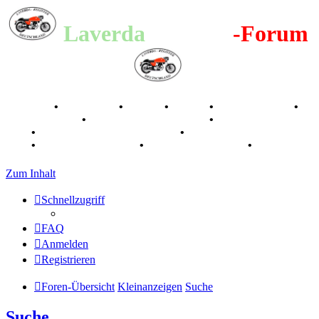
Laverda
-Register
-Forum
Breganze
•
Geschichte
•
Stories
•
Videos
•
Registertreffen
•
Kalenderbilder
•
Valle San Liberale 1996
•
Raduno Mondiale
1997
•
Retro Classic Stuttgart 2016
•
Laverda Museum Lisse
2017
•
70 Jahre Feier 2019
•
75 Jahre Feier 2024
•
Zum Inhalt
Schnellzugriff
FAQ
Anmelden
Registrieren
Foren-Übersicht
Kleinanzeigen
Suche
Suche