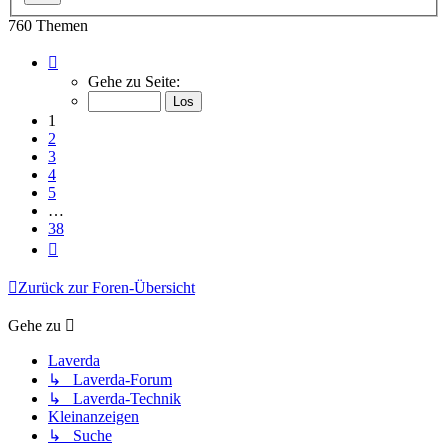
760 Themen
Seite
1
Gehe zu Seite:
von
38
1
2
3
4
5
…
38
Nächste
Zurück zur Foren-Übersicht
Gehe zu
Laverda
↳ Laverda-Forum
↳ Laverda-Technik
Kleinanzeigen
↳ Suche