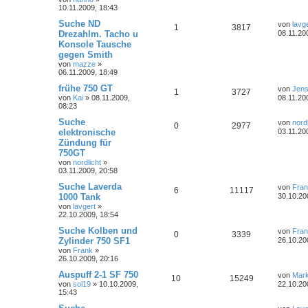
r
r
f
r
10.11.2009, 18:43
a
w
r
B
n
g
L
Suche ND
e
von
lavg
t
f
A
Z
1
3817
e
i
Drezahlm. Tacho u
o
i
08.11.20
t
t
e
e
Konsole Tausche
n
u
z
r
r
f
gegen Smith
t
a
n
t
g
e
von
mazze
»
g
t
f
r
06.11.2009, 18:49
w
r
B
e
e
L
frühe 750 GT
e
von
Jen
A
Z
1
3727
e
i
von
Kai
»
08.11.2009,
o
i
08.11.20
t
n
t
08:23
n
u
z
r
r
f
t
L
Suche
a
von
nordl
A
Z
0
2977
t
g
e
e
g
elektronische
03.11.20
t
f
r
t
Zündung für
n
u
w
r
B
z
e
e
750GT
e
t
t
g
i
e
von
nordlicht
»
o
i
n
t
r
03.11.2009, 20:58
r
w
r
B
r
f
L
Suche Laverda
a
e
von
Fra
A
Z
6
11117
e
g
i
1000 Tank
o
i
30.10.20
t
f
t
t
von
lavgert
»
n
u
z
r
r
f
22.10.2009, 18:54
e
e
t
a
t
g
e
g
L
Suche Kolben und
von
Fra
t
f
A
Z
0
n
3339
r
e
Zylinder 750 SF1
26.10.20
w
r
B
t
e
e
von
Frank
»
n
u
e
z
26.10.2009, 20:16
i
o
i
t
n
t
t
g
e
L
Auspuff 2-1 SF 750
von
Mar
r
A
Z
10
15249
r
f
r
e
von
sol19
»
10.10.2009,
a
22.10.20
w
r
B
t
15:43
g
n
u
e
t
f
z
i
o
i
t
L