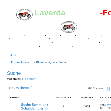
Laverda
-Register
-F
Breganze
•
Geschichte
•
Stories
•
Videos
•
Registertreffen
•
Kale
•
Valle San Liberale 1996
•
Raduno Mondiale 1997
•
Retro Classic Stuttgart 2016
•
Laverda Museum Lisse 2017
•
70 Jahre Feier 2019
•
75 Jahre Feier 2024
•
FAQ
Foren-Übersicht
Kleinanzeigen
Suche
Suche
Moderator:
FRRRanky
Neues Thema
760 Themen
THEMEN
ANTWORTEN
ZUGRIFFE
LETZTER
L
Suche Sammler +
von
Lave
A
Z
4
6451
e
Schalldämpfer für
06.01.20
t