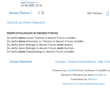
n
t
g
von
Hannes
»
n
u
e
t
f
z
22.09.2009, 23:31
i
o
i
t
t
t
g
e
e
e
r
Neues Thema
r
f
r
760 Themen
a
w
r
B
n
g
e
t
f
i
o
i
Zurück zur Foren-Übersicht
t
e
e
r
r
f
a
n
BERECHTIGUNGEN IN DIESEM FORUM
g
t
f
Du darfst
keine
neuen Themen in diesem Forum erstellen.
e
e
Du darfst
keine
Antworten zu Themen in diesem Forum erstellen.
Du darfst deine Beiträge in diesem Forum
nicht
ändern.
n
Du darfst deine Beiträge in diesem Forum
nicht
löschen.
Du darfst
keine
Dateianhänge in diesem Forum erstellen.
Foren-Übersicht
Kontakt
Datenschutzerklärung
Alle Coo
Powered by
phpBB
® Forum Software © phpBB Lim
Deutsche Übersetzung durch
phpBB.de
Customized by
WireSys
Datenschutz
|
Nutzungsbedingungen