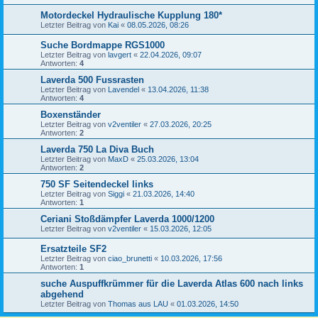
Motordeckel Hydraulische Kupplung 180*
Letzter Beitrag von
Kai
«
08.05.2026, 08:26
Suche Bordmappe RGS1000
Letzter Beitrag von
lavgert
«
22.04.2026, 09:07
Antworten:
4
Laverda 500 Fussrasten
Letzter Beitrag von
Lavendel
«
13.04.2026, 11:38
Antworten:
4
Boxenständer
Letzter Beitrag von
v2ventiler
«
27.03.2026, 20:25
Antworten:
2
Laverda 750 La Diva Buch
Letzter Beitrag von
MaxD
«
25.03.2026, 13:04
Antworten:
2
750 SF Seitendeckel links
Letzter Beitrag von
Siggi
«
21.03.2026, 14:40
Antworten:
1
Ceriani Stoßdämpfer Laverda 1000/1200
Letzter Beitrag von
v2ventiler
«
15.03.2026, 12:05
Ersatzteile SF2
Letzter Beitrag von
ciao_brunetti
«
10.03.2026, 17:56
Antworten:
1
suche Auspuffkrümmer für die Laverda Atlas 600 nach links
abgehend
Letzter Beitrag von
Thomas aus LAU
«
01.03.2026, 14:50