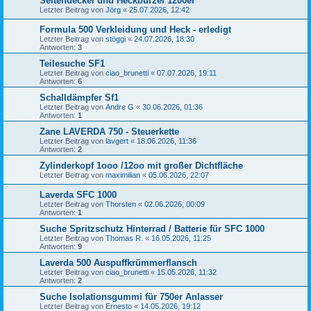
Seitendeckel und Heckbürzel 1200er
Letzter Beitrag von
Jörg
«
25.07.2026, 12:42
Formula 500 Verkleidung und Heck - erledigt
Letzter Beitrag von
stöggi
«
24.07.2026, 18:30
Antworten:
3
Teilesuche SF1
Letzter Beitrag von
ciao_brunetti
«
07.07.2026, 19:11
Antworten:
6
Schalldämpfer Sf1
Letzter Beitrag von
Andre G
«
30.06.2026, 01:36
Antworten:
1
Zane LAVERDA 750 - Steuerkette
Letzter Beitrag von
lavgert
«
18.06.2026, 11:36
Antworten:
2
Zylinderkopf 1ooo /12oo mit großer Dichtfläche
Letzter Beitrag von
maximilian
«
05.06.2026, 22:07
Laverda SFC 1000
Letzter Beitrag von
Thorsten
«
02.06.2026, 00:09
Antworten:
1
Suche Spritzschutz Hinterrad / Batterie für SFC 1000
Letzter Beitrag von
Thomas R.
«
16.05.2026, 11:25
Antworten:
9
Laverda 500 Auspuffkrümmerflansch
Letzter Beitrag von
ciao_brunetti
«
15.05.2026, 11:32
Antworten:
2
Suche Isolationsgummi für 750er Anlasser
Letzter Beitrag von
Ernesto
«
14.05.2026, 19:12