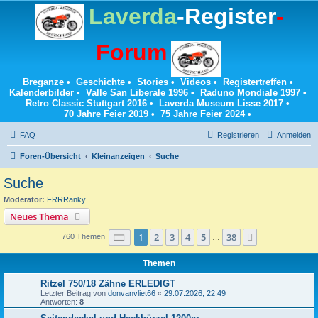
Laverda
-Register
-
Forum
Breganze
•
Geschichte
•
Stories
•
Videos
•
Registertreffen
•
Kalenderbilder
•
Valle San Liberale 1996
•
Raduno Mondiale 1997
•
Retro Classic Stuttgart 2016
•
Laverda Museum Lisse 2017
•
70 Jahre Feier 2019
•
75 Jahre Feier 2024
•
FAQ
Registrieren
Anmelden
Foren-Übersicht
Kleinanzeigen
Suche
Suche
Moderator:
FRRRanky
Neues Thema
Seite
1
von
38
1
2
3
4
5
38
Nächste
760 Themen
…
Themen
Ritzel 750/18 Zähne ERLEDIGT
Letzter Beitrag von
donvanvliet66
«
29.07.2026, 22:49
Antworten:
8