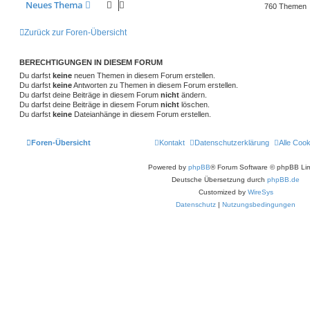
t
f
Neues Thema
t
760 Themen
r
r
f
e
e
a
g
Zurück zur Foren-Übersicht
t
f
n
e
e
BERECHTIGUNGEN IN DIESEM FORUM
n
Du darfst
keine
neuen Themen in diesem Forum erstellen.
Du darfst
keine
Antworten zu Themen in diesem Forum erstellen.
Du darfst deine Beiträge in diesem Forum
nicht
ändern.
Du darfst deine Beiträge in diesem Forum
nicht
löschen.
Du darfst
keine
Dateianhänge in diesem Forum erstellen.
Foren-Übersicht
Kontakt
Datenschutzerklärung
Alle Coo
Powered by
phpBB
® Forum Software © phpBB Lim
Deutsche Übersetzung durch
phpBB.de
Customized by
WireSys
Datenschutz
|
Nutzungsbedingungen