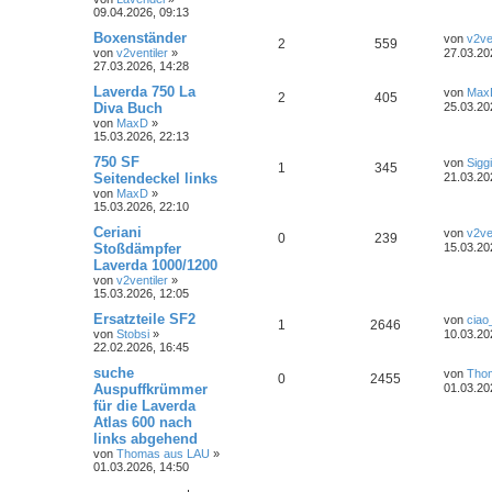
n
u
z
09.04.2026, 09:13
i
e
e
o
i
t
t
t
g
e
L
Boxenständer
von
v2ve
r
A
Z
2
n
559
r
f
r
e
von
v2ventiler
»
a
27.03.20
w
r
B
t
27.03.2026, 14:28
g
n
u
e
t
f
z
i
o
i
t
L
Laverda 750 La
von
Max
A
Z
2
405
t
t
g
e
e
e
e
Diva Buch
25.03.20
r
r
f
r
t
von
MaxD
»
a
n
u
w
r
B
z
n
15.03.2026, 22:13
g
e
t
t
f
t
g
i
e
o
i
L
750 SF
von
Siggi
A
Z
1
345
t
r
e
e
e
Seitendeckel links
21.03.20
r
w
r
B
r
f
t
von
MaxD
»
a
n
u
e
z
n
15.03.2026, 22:10
g
i
o
i
t
t
f
t
t
g
e
L
Ceriani
von
v2ve
r
A
Z
0
239
r
f
r
e
e
e
Stoßdämpfer
a
15.03.20
w
r
B
t
g
Laverda 1000/1200
n
u
e
t
f
z
n
i
von
v2ventiler
»
o
i
t
t
15.03.2026, 12:05
t
g
e
e
e
r
r
f
r
L
Ersatzteile SF2
a
von
ciao
w
r
B
A
Z
1
n
2646
e
g
von
Stobsi
»
10.03.20
e
t
f
t
22.02.2026, 16:45
i
o
i
n
u
z
t
e
e
t
L
suche
von
Tho
r
A
Z
0
2455
r
f
t
g
e
e
Auspuffkrümmer
a
01.03.20
n
r
t
g
für die Laverda
n
u
t
f
w
r
B
z
Atlas 600 nach
e
t
t
g
i
e
e
e
links abgehend
o
i
t
r
von
Thomas aus LAU
»
r
w
r
B
n
r
f
01.03.2026, 14:50
a
e
g
i
o
i