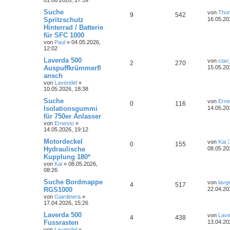
i
o
i
n
u
z
t
e
e
t
L
Suche
von
Tho
r
A
Z
9
542
r
f
t
g
e
e
Spritzschutz
a
16.05.20
n
r
t
g
Hinterrad / Batterie
n
u
t
f
w
r
B
z
für SFC 1000
e
t
t
g
i
e
e
e
von
Paul
»
04.05.2026,
o
i
t
r
12:02
r
w
r
B
n
r
f
L
Laverda 500
a
e
von
ciao
A
Z
2
270
e
g
i
Auspuffkrümmerfl
o
i
15.05.20
t
f
t
t
ansch
n
u
z
r
r
f
e
e
von
Lavendel
»
t
a
10.05.2026, 18:38
t
g
e
g
t
f
n
r
L
Suche
von
Erne
w
r
B
A
Z
0
116
e
e
e
Isolationsgummi
14.05.20
e
t
i
für 750er Anlasser
o
i
n
u
z
n
t
von
Ernesto
»
t
r
r
f
14.05.2026, 19:12
t
g
e
a
r
g
L
Motordeckel
von
Kai
t
f
w
r
B
A
Z
0
155
e
Hydraulische
08.05.20
e
t
i
e
e
Kupplung 180*
o
i
n
u
z
t
von
Kai
»
08.05.2026,
t
r
n
r
f
08:26
t
g
e
a
r
g
L
Suche Bordmappe
von
lavg
t
f
w
r
B
A
Z
4
517
e
RGS1000
22.04.20
e
t
i
e
e
von
Giardinera
»
o
i
n
u
z
t
17.04.2026, 15:26
t
r
n
r
f
t
g
e
L
Laverda 500
a
von
Lave
A
Z
4
438
r
e
g
Fussrasten
13.04.20
t
f
w
r
B
t
von
Lavendel
»
e