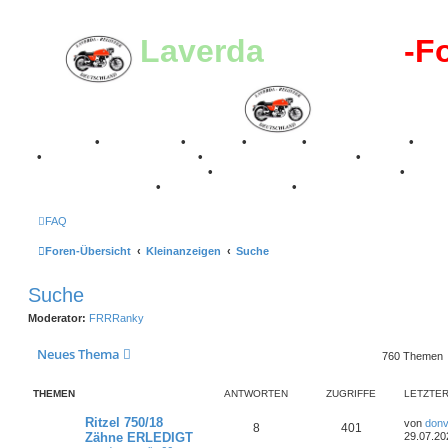
Laverda
-Register
-F
Breganze
•
Geschichte
•
Stories
•
Videos
•
Registertreffen
•
Kale
•
Valle San Liberale 1996
•
Raduno Mondiale 1997
•
Retro Classic Stuttgart 2016
•
Laverda Museum Lisse 2017
•
70 Jahre Feier 2019
•
75 Jahre Feier 2024
•
FAQ
Foren-Übersicht
Kleinanzeigen
Suche
Suche
Moderator:
FRRRanky
Neues Thema
760 Themen
THEMEN
ANTWORTEN
ZUGRIFFE
LETZTER
L
Ritzel 750/18
von
donv
A
Z
8
401
e
Zähne ERLEDIGT
29.07.20
t