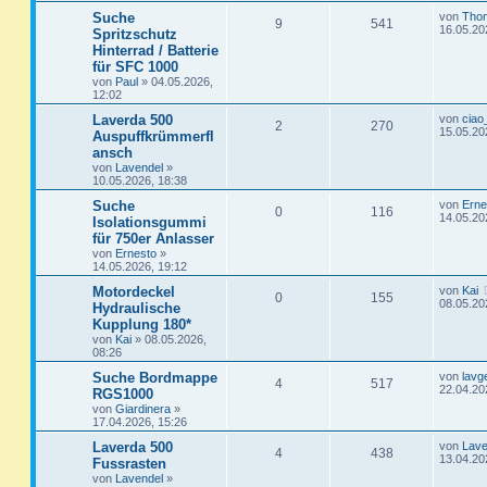
z
t
e
e
t
L
Suche
von
Tho
r
A
Z
9
541
r
f
t
g
e
e
16.05.20
Spritzschutz
a
n
r
t
g
Hinterrad / Batterie
n
u
t
f
w
r
B
z
für SFC 1000
e
t
t
g
i
e
e
e
von
Paul
»
04.05.2026,
o
i
t
r
12:02
r
w
r
B
n
r
f
L
Laverda 500
a
von
ciao
e
A
Z
2
270
e
g
15.05.20
i
Auspuffkrümmerfl
o
i
t
f
t
t
ansch
n
u
z
r
r
f
e
e
von
Lavendel
»
t
a
10.05.2026, 18:38
t
g
e
g
t
f
n
r
L
Suche
von
Erne
w
r
B
A
Z
0
116
e
14.05.20
e
e
Isolationsgummi
e
t
i
für 750er Anlasser
o
i
n
u
z
n
t
von
Ernesto
»
t
r
r
f
14.05.2026, 19:12
t
g
e
a
r
g
L
Motordeckel
von
Kai
t
f
w
r
B
A
Z
0
155
e
08.05.20
Hydraulische
e
t
i
e
e
Kupplung 180*
o
i
n
u
z
t
von
Kai
»
08.05.2026,
t
r
n
r
f
08:26
t
g
e
a
r
g
L
Suche Bordmappe
von
lavg
t
f
w
r
B
A
Z
4
517
e
22.04.20
RGS1000
e
t
i
e
e
von
Giardinera
»
o
i
n
u
z
t
17.04.2026, 15:26
t
r
n
r
f
t
g
e
L
Laverda 500
a
von
Lave
A
Z
4
438
r
e
g
13.04.20
Fussrasten
t
f
w
r
B
t
von
Lavendel
»
n
u
e
z