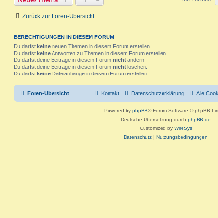
t
r
r
f
e
e
a
Zurück zur Foren-Übersicht
g
t
f
n
e
e
BERECHTIGUNGEN IN DIESEM FORUM
Du darfst
keine
neuen Themen in diesem Forum erstellen.
n
Du darfst
keine
Antworten zu Themen in diesem Forum erstellen.
Du darfst deine Beiträge in diesem Forum
nicht
ändern.
Du darfst deine Beiträge in diesem Forum
nicht
löschen.
Du darfst
keine
Dateianhänge in diesem Forum erstellen.
Foren-Übersicht
Kontakt
Datenschutzerklärung
Alle Coo
Powered by
phpBB
® Forum Software © phpBB Lim
Deutsche Übersetzung durch
phpBB.de
Customized by
WireSys
Datenschutz
|
Nutzungsbedingungen