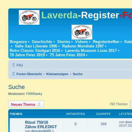
Laverda
-Register
-F
Breganze
•
Geschichte
•
Stories
•
Videos
•
Registertreffen
•
Kale
•
Valle San Liberale 1996
•
Raduno Mondiale 1997
•
Retro Classic Stuttgart 2016
•
Laverda Museum Lisse 2017
•
70 Jahre Feier 2019
•
75 Jahre Feier 2024
•
FAQ
Foren-Übersicht
Kleinanzeigen
Suche
Suche
Moderator:
FRRRanky
Neues Thema
760 Themen
THEMEN
ANTWORTEN
ZUGRIFFE
LETZTER
L
Ritzel 750/18
von
donv
A
Z
8
389
e
29.07.20
Zähne ERLEDIGT
t
von
donvanvliet66
»
n
u