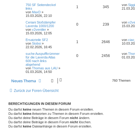
t
e
n
g
t
t
f
g
L
750 SF Seitendeckel
von
Siggi
e
i
o
A
i
Z
1
345
e
links
21.03.20
r
t
t
von
MaxD
»
e
w
e
r
B
r
r
n
f
u
z
15.03.2026, 22:10
e
a
t
i
n
o
i
g
t
t
f
g
L
Ceriani Stoßdämpfer
von
v2ve
e
t
A
Z
0
239
e
Laverda 1000/1200
15.03.20
r
r
r
f
t
von
v2ventiler
»
e
w
e
r
B
a
n
u
z
15.03.2026, 12:05
e
g
t
f
t
i
n
o
i
t
g
L
Ersatzteile SF2
von
ciao
e
t
A
Z
1
2646
e
von
Stobsi
»
10.03.20
e
e
r
r
r
f
t
22.02.2026, 16:45
w
r
B
a
n
u
z
e
n
g
t
f
L
suche Auspuffkrümmer
von
Tho
t
i
o
A
i
Z
0
2456
t
g
e
für die Laverda Atlas
01.03.20
e
t
t
600 nach links
e
e
r
r
r
n
f
u
z
abgehend
w
r
B
a
t
von
Thomas aus LAU
»
e
n
g
t
t
f
g
e
01.03.2026, 14:50
i
o
i
r
t
e
w
e
r
B
r
Neues Thema
760 Themen
r
f
e
a
i
n
o
i
g
t
f
t
Zurück zur Foren-Übersicht
r
r
f
e
e
a
g
t
f
BERECHTIGUNGEN IN DIESEM FORUM
n
Du darfst
keine
neuen Themen in diesem Forum erstellen.
e
e
Du darfst
keine
Antworten zu Themen in diesem Forum erstellen.
Du darfst deine Beiträge in diesem Forum
nicht
n
ändern.
Du darfst deine Beiträge in diesem Forum
nicht
löschen.
Du darfst
keine
Dateianhänge in diesem Forum erstellen.