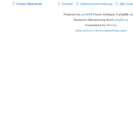
Foren-Übersicht
Kontakt
Datenschutzerklärung
Alle Coo
Powered by
phpBB
® Forum Software © phpBB Lim
Deutsche Übersetzung durch
phpBB.de
Customized by
WireSys
Datenschutz
|
Nutzungsbedingungen