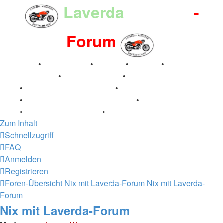
Laverda
-Register
-
Forum
Breganze
•
Geschichte
•
Stories
•
Videos
•
Registertreffen
•
Kalenderbilder
•
Valle San Liberale
1996
•
Raduno Mondiale 1997
•
Retro Classic Stuttgart
2016
•
Laverda Museum Lisse 2017
•
70 Jahre Feier
2019
•
75 Jahre Feier 2024
•
Zum Inhalt
Schnellzugriff
FAQ
Anmelden
Registrieren
Foren-Übersicht
Nix mit Laverda-Forum
Nix mit Laverda-
Forum
Nix mit Laverda-Forum