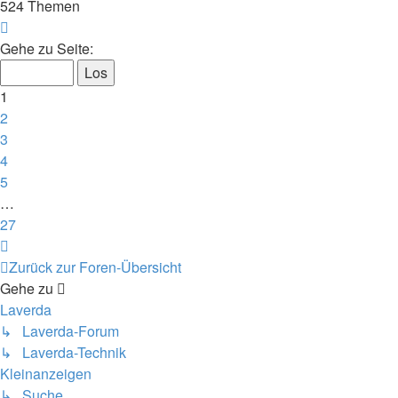
524 Themen
Seite
1
Gehe zu Seite:
von
27
1
2
3
4
5
…
27
Nächste
Zurück zur Foren-Übersicht
Gehe zu
Laverda
↳ Laverda-Forum
↳ Laverda-Technik
Kleinanzeigen
↳ Suche