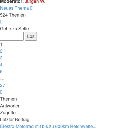
Moderator:
Jürgen W.
Neues Thema
524 Themen
Seite
1
Gehe zu Seite:
von
27
1
2
3
4
5
…
27
Nächste
Themen
Antworten
Zugriffe
Letzter Beitrag
Elektro-Motorrad mit bis zu 600km Reichweite...