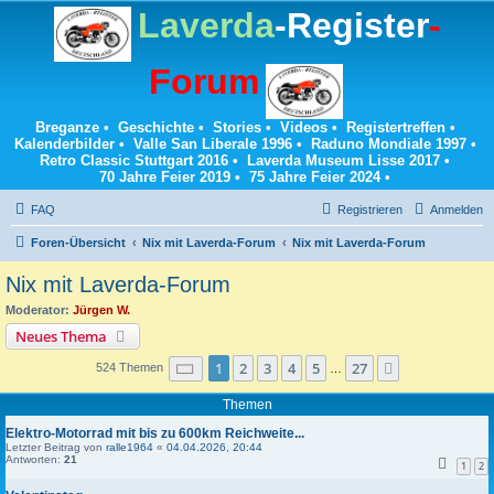
Laverda
-Register
-
Forum
Breganze
•
Geschichte
•
Stories
•
Videos
•
Registertreffen
•
Kalenderbilder
•
Valle San Liberale 1996
•
Raduno Mondiale 1997
•
Retro Classic Stuttgart 2016
•
Laverda Museum Lisse 2017
•
70 Jahre Feier 2019
•
75 Jahre Feier 2024
•
FAQ
Registrieren
Anmelden
Foren-Übersicht
Nix mit Laverda-Forum
Nix mit Laverda-Forum
Nix mit Laverda-Forum
Moderator:
Jürgen W.
Neues Thema
Seite
1
von
27
1
2
3
4
5
27
Nächste
524 Themen
…
Themen
Elektro-Motorrad mit bis zu 600km Reichweite...
Letzter Beitrag von
ralle1964
«
04.04.2026, 20:44
Antworten:
21
1
2