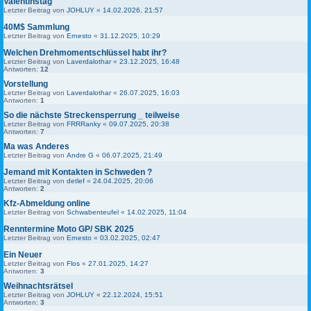
Valentinstag
Letzter Beitrag von
JOHLUY
«
14.02.2026, 21:57
40M$ Sammlung
Letzter Beitrag von
Ernesto
«
31.12.2025, 10:29
Welchen Drehmomentschlüssel habt ihr?
Letzter Beitrag von
Laverdalothar
«
23.12.2025, 16:48
Antworten:
12
Vorstellung
Letzter Beitrag von
Laverdalothar
«
26.07.2025, 16:03
Antworten:
1
So die nächste Streckensperrung _ teilweise
Letzter Beitrag von
FRRRanky
«
09.07.2025, 20:38
Antworten:
7
Ma was Anderes
Letzter Beitrag von
Andre G
«
06.07.2025, 21:49
Jemand mit Kontakten in Schweden ?
Letzter Beitrag von
detlef
«
24.04.2025, 20:06
Antworten:
2
Kfz-Abmeldung online
Letzter Beitrag von
Schwabenteufel
«
14.02.2025, 11:04
Renntermine Moto GP/ SBK 2025
Letzter Beitrag von
Ernesto
«
03.02.2025, 02:47
Ein Neuer
Letzter Beitrag von
Flos
«
27.01.2025, 14:27
Antworten:
3
Weihnachtsrätsel
Letzter Beitrag von
JOHLUY
«
22.12.2024, 15:51
Antworten:
3