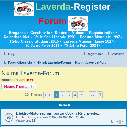
Laverda
-Register
-
Forum
Breganze
•
Geschichte
•
Stories
•
Videos
•
Registertreffen
•
Kalenderbilder
•
Valle San Liberale 1996
•
Raduno Mondiale 1997
•
Retro Classic Stuttgart 2016
•
Laverda Museum Lisse 2017
•
70 Jahre Feier 2019
•
75 Jahre Feier 2024
•
FAQ
Registrieren
Anmelden
Foren-Übersicht
Nix mit Laverda-Forum
Nix mit Laverda-Forum
Nix mit Laverda-Forum
Moderator:
Jürgen W.
Neues Thema
Seite
1
von
27
1
2
3
4
5
27
Nächste
524 Themen
…
Themen
Elektro-Motorrad mit bis zu 600km Reichweite...
Letzter Beitrag von
ralle1964
«
04.04.2026, 20:44
Antworten:
21
1
2