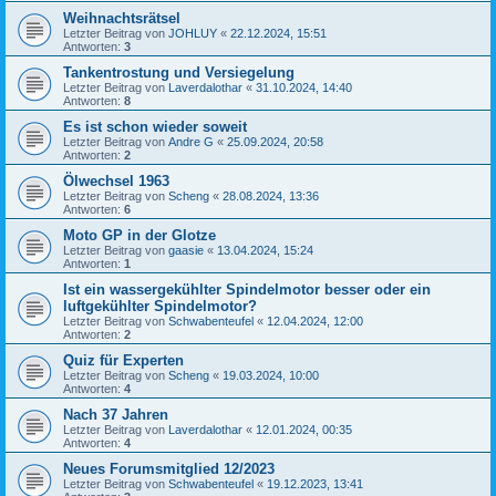
Weihnachtsrätsel
Letzter Beitrag von
JOHLUY
«
22.12.2024, 15:51
Antworten:
3
Tankentrostung und Versiegelung
Letzter Beitrag von
Laverdalothar
«
31.10.2024, 14:40
Antworten:
8
Es ist schon wieder soweit
Letzter Beitrag von
Andre G
«
25.09.2024, 20:58
Antworten:
2
Ölwechsel 1963
Letzter Beitrag von
Scheng
«
28.08.2024, 13:36
Antworten:
6
Moto GP in der Glotze
Letzter Beitrag von
gaasie
«
13.04.2024, 15:24
Antworten:
1
Ist ein wassergekühlter Spindelmotor besser oder ein
luftgekühlter Spindelmotor?
Letzter Beitrag von
Schwabenteufel
«
12.04.2024, 12:00
Antworten:
2
Quiz für Experten
Letzter Beitrag von
Scheng
«
19.03.2024, 10:00
Antworten:
4
Nach 37 Jahren
Letzter Beitrag von
Laverdalothar
«
12.01.2024, 00:35
Antworten:
4
Neues Forumsmitglied 12/2023
Letzter Beitrag von
Schwabenteufel
«
19.12.2023, 13:41