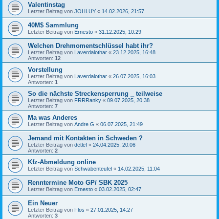
Valentinstag
Letzter Beitrag von
JOHLUY
«
14.02.2026, 21:57
40M$ Sammlung
Letzter Beitrag von
Ernesto
«
31.12.2025, 10:29
Welchen Drehmomentschlüssel habt ihr?
Letzter Beitrag von
Laverdalothar
«
23.12.2025, 16:48
Antworten:
12
Vorstellung
Letzter Beitrag von
Laverdalothar
«
26.07.2025, 16:03
Antworten:
1
So die nächste Streckensperrung _ teilweise
Letzter Beitrag von
FRRRanky
«
09.07.2025, 20:38
Antworten:
7
Ma was Anderes
Letzter Beitrag von
Andre G
«
06.07.2025, 21:49
Jemand mit Kontakten in Schweden ?
Letzter Beitrag von
detlef
«
24.04.2025, 20:06
Antworten:
2
Kfz-Abmeldung online
Letzter Beitrag von
Schwabenteufel
«
14.02.2025, 11:04
Renntermine Moto GP/ SBK 2025
Letzter Beitrag von
Ernesto
«
03.02.2025, 02:47
Ein Neuer
Letzter Beitrag von
Flos
«
27.01.2025, 14:27
Antworten:
3