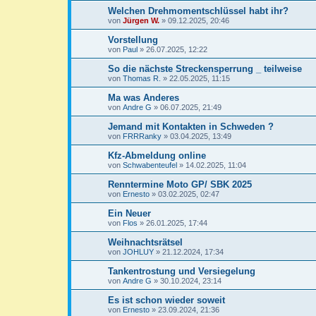
Welchen Drehmomentschlüssel habt ihr?
von
Jürgen W.
»
09.12.2025, 20:46
Vorstellung
von
Paul
»
26.07.2025, 12:22
So die nächste Streckensperrung _ teilweise
von
Thomas R.
»
22.05.2025, 11:15
Ma was Anderes
von
Andre G
»
06.07.2025, 21:49
Jemand mit Kontakten in Schweden ?
von
FRRRanky
»
03.04.2025, 13:49
Kfz-Abmeldung online
von
Schwabenteufel
»
14.02.2025, 11:04
Renntermine Moto GP/ SBK 2025
von
Ernesto
»
03.02.2025, 02:47
Ein Neuer
von
Flos
»
26.01.2025, 17:44
Weihnachtsrätsel
von
JOHLUY
»
21.12.2024, 17:34
Tankentrostung und Versiegelung
von
Andre G
»
30.10.2024, 23:14
Es ist schon wieder soweit
von
Ernesto
»
23.09.2024, 21:36