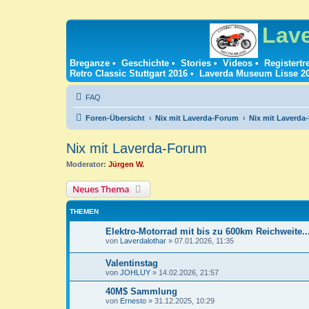
Lav
Breganze
•
Geschichte
•
Stories
•
Videos
•
Registertr
Retro Classic Stuttgart 2016
•
Laverda Museum Lisse 2
FAQ
Foren-Übersicht
Nix mit Laverda-Forum
Nix mit Laverda
Nix mit Laverda-Forum
Moderator:
Jürgen W.
Neues Thema
THEMEN
Elektro-Motorrad mit bis zu 600km Reichweite..
von
Laverdalothar
»
07.01.2026, 11:35
Valentinstag
von
JOHLUY
»
14.02.2026, 21:57
40M$ Sammlung
von
Ernesto
»
31.12.2025, 10:29