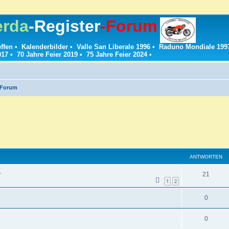
erda
-Register
-Forum
effen
•
Kalenderbilder
•
Valle San Liberale 1996
•
Raduno Mondiale 199
017
•
70 Jahre Feier 2019
•
75 Jahre Feier 2024
•
-Forum
ANTWORTEN
.
A
21
1
2
n
A
0
t
n
w
A
0
t
o