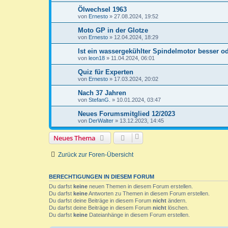
Ölwechsel 1963
von
Ernesto
»
27.08.2024, 19:52
Moto GP in der Glotze
von
Ernesto
»
12.04.2024, 18:29
Ist ein wassergekühlter Spindelmotor besser od
von
leon18
»
11.04.2024, 06:01
Quiz für Experten
von
Ernesto
»
17.03.2024, 20:02
Nach 37 Jahren
von
StefanG.
»
10.01.2024, 03:47
Neues Forumsmitglied 12/2023
von
DerWalter
»
13.12.2023, 14:45
Neues Thema
Zurück zur Foren-Übersicht
BERECHTIGUNGEN IN DIESEM FORUM
Du darfst
keine
neuen Themen in diesem Forum erstellen.
Du darfst
keine
Antworten zu Themen in diesem Forum erstellen.
Du darfst deine Beiträge in diesem Forum
nicht
ändern.
Du darfst deine Beiträge in diesem Forum
nicht
löschen.
Du darfst
keine
Dateianhänge in diesem Forum erstellen.