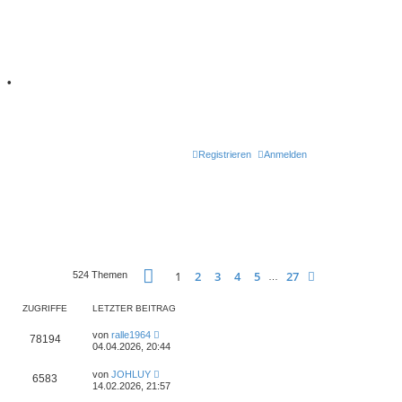
7
•
Retro Classic
Registrieren
Anmelden
Seite
1
von
27
1
2
3
4
5
27
Nächste
524 Themen
…
ZUGRIFFE
LETZTER BEITRAG
L
von
ralle1964
Z
78194
e
04.04.2026, 20:44
t
u
z
L
von
JOHLUY
t
Z
6583
e
g
14.02.2026, 21:57
e
t
r
u