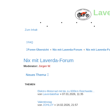
Lav
Breganze
•
Geschichte
•
Stories
•
Videos
•
Registertr
Stuttgart 2016
•
Laverda Museum Lisse 2017
•
70 Jahre
Zum Inhalt
FAQ
Foren-Übersicht
Nix mit Laverda-Forum
Nix mit Laverda-F
Nix mit Laverda-Forum
Moderator:
Jürgen W.
Neues Thema
THEMEN
Elektro-Motorrad mit bis zu 600km Reichweite...
von
Laverdalothar
»
07.01.2026, 11:35
Valentinstag
von
JOHLUY
»
14.02.2026, 21:57