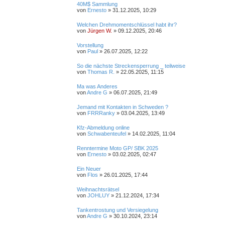
40M$ Sammlung
von
Ernesto
»
31.12.2025, 10:29
Welchen Drehmomentschlüssel habt ihr?
von
Jürgen W.
»
09.12.2025, 20:46
Vorstellung
von
Paul
»
26.07.2025, 12:22
So die nächste Streckensperrung _ teilweise
von
Thomas R.
»
22.05.2025, 11:15
Ma was Anderes
von
Andre G
»
06.07.2025, 21:49
Jemand mit Kontakten in Schweden ?
von
FRRRanky
»
03.04.2025, 13:49
Kfz-Abmeldung online
von
Schwabenteufel
»
14.02.2025, 11:04
Renntermine Moto GP/ SBK 2025
von
Ernesto
»
03.02.2025, 02:47
Ein Neuer
von
Flos
»
26.01.2025, 17:44
Weihnachtsrätsel
von
JOHLUY
»
21.12.2024, 17:34
Tankentrostung und Versiegelung
von
Andre G
»
30.10.2024, 23:14