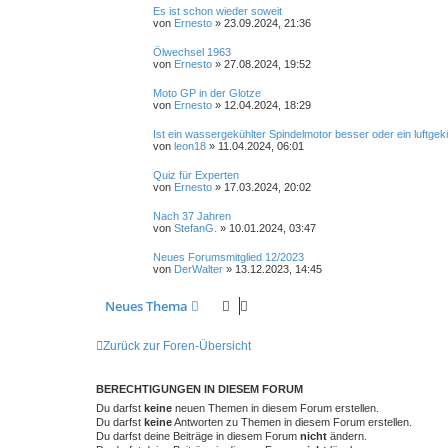
Es ist schon wieder soweit
von
Ernesto
»
23.09.2024, 21:36
Ölwechsel 1963
von
Ernesto
»
27.08.2024, 19:52
Moto GP in der Glotze
von
Ernesto
»
12.04.2024, 18:29
Ist ein wassergekühlter Spindelmotor besser oder ein luftgek
von
leon18
»
11.04.2024, 06:01
Quiz für Experten
von
Ernesto
»
17.03.2024, 20:02
Nach 37 Jahren
von
StefanG.
»
10.01.2024, 03:47
Neues Forumsmitglied 12/2023
von
DerWalter
»
13.12.2023, 14:45
Neues Thema
Zurück zur Foren-Übersicht
BERECHTIGUNGEN IN DIESEM FORUM
Du darfst
keine
neuen Themen in diesem Forum erstellen.
Du darfst
keine
Antworten zu Themen in diesem Forum erstellen.
Du darfst deine Beiträge in diesem Forum
nicht
ändern.