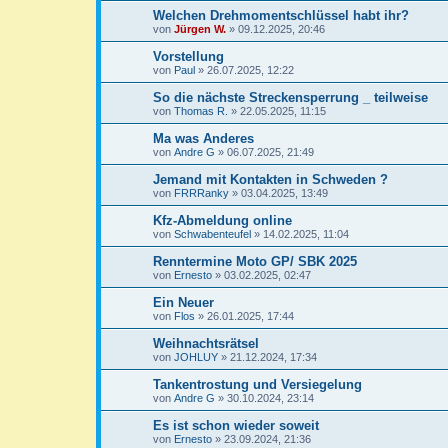
Welchen Drehmomentschlüssel habt ihr?
von
Jürgen W.
»
09.12.2025, 20:46
Vorstellung
von
Paul
»
26.07.2025, 12:22
So die nächste Streckensperrung _ teilweise
von
Thomas R.
»
22.05.2025, 11:15
Ma was Anderes
von
Andre G
»
06.07.2025, 21:49
Jemand mit Kontakten in Schweden ?
von
FRRRanky
»
03.04.2025, 13:49
Kfz-Abmeldung online
von
Schwabenteufel
»
14.02.2025, 11:04
Renntermine Moto GP/ SBK 2025
von
Ernesto
»
03.02.2025, 02:47
Ein Neuer
von
Flos
»
26.01.2025, 17:44
Weihnachtsrätsel
von
JOHLUY
»
21.12.2024, 17:34
Tankentrostung und Versiegelung
von
Andre G
»
30.10.2024, 23:14
Es ist schon wieder soweit
von
Ernesto
»
23.09.2024, 21:36