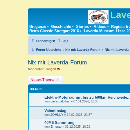
Lav
Breganze
•
Geschichte
•
Stories
•
Videos
•
Registertr
Retro Classic Stuttgart 2016
•
Laverda Museum Lisse 2
Schnellzugriff
FAQ
Foren-Übersicht
Nix mit Laverda-Forum
Nix mit Laverda
Nix mit Laverda-Forum
Moderator:
Jürgen W.
Neues Thema
THEMEN
Elektro-Motorrad mit bis zu 600km Reichweite..
von
Laverdalothar
»
07.01.2026, 11:35
Valentinstag
von
JOHLUY
»
14.02.2026, 21:57
40M$ Sammlung
von
Ernesto
»
31.12.2025, 10:29