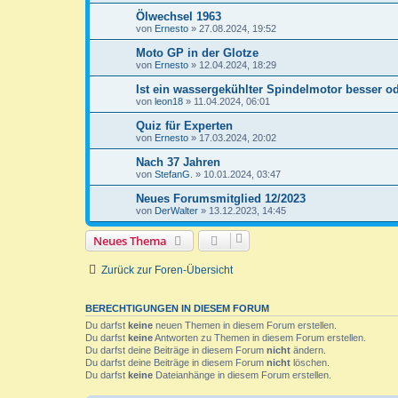
Ölwechsel 1963
von
Ernesto
»
27.08.2024, 19:52
Moto GP in der Glotze
von
Ernesto
»
12.04.2024, 18:29
Ist ein wassergekühlter Spindelmotor besser od
von
leon18
»
11.04.2024, 06:01
Quiz für Experten
von
Ernesto
»
17.03.2024, 20:02
Nach 37 Jahren
von
StefanG.
»
10.01.2024, 03:47
Neues Forumsmitglied 12/2023
von
DerWalter
»
13.12.2023, 14:45
Neues Thema
Zurück zur Foren-Übersicht
BERECHTIGUNGEN IN DIESEM FORUM
Du darfst
keine
neuen Themen in diesem Forum erstellen.
Du darfst
keine
Antworten zu Themen in diesem Forum erstellen.
Du darfst deine Beiträge in diesem Forum
nicht
ändern.
Du darfst deine Beiträge in diesem Forum
nicht
löschen.
Du darfst
keine
Dateianhänge in diesem Forum erstellen.