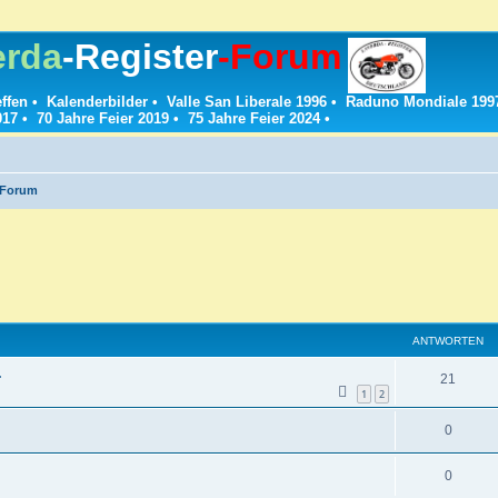
erda
-Register
-Forum
effen
•
Kalenderbilder
•
Valle San Liberale 1996
•
Raduno Mondiale 199
017
•
70 Jahre Feier 2019
•
75 Jahre Feier 2024
•
-Forum
ANTWORTEN
.
A
21
1
2
n
A
0
t
n
w
A
0
t
o