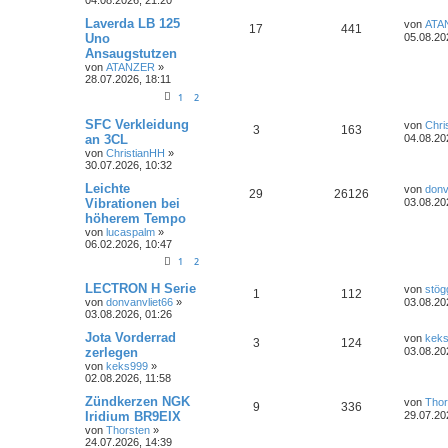
n
u
z
t
L
Laverda LB 125
von
ATA
A
Z
17
441
t
g
e
e
Uno
05.08.20
r
t
Ansaugstutzen
n
u
w
r
B
z
von
ATANZER
»
e
t
28.07.2026, 18:11
t
g
i
e
o
i
t
r
1
2
r
w
r
B
r
f
a
e
L
SFC Verkleidung
von
Chri
A
Z
g
3
163
i
o
i
e
t
f
an 3CL
04.08.20
t
t
von
ChristianHH
»
r
n
u
r
f
z
e
e
30.07.2026, 10:32
a
t
g
t
g
e
t
f
L
n
Leichte
von
donv
A
Z
29
26126
r
e
Vibrationen bei
03.08.20
w
r
B
e
e
t
höherem Tempo
n
u
e
z
i
von
lucaspalm
»
o
i
t
n
t
06.02.2026, 10:47
t
g
e
r
r
f
r
1
2
a
w
r
B
g
e
t
f
L
LECTRON H Serie
von
stög
A
Z
1
112
i
o
i
e
von
donvanvliet66
»
03.08.20
t
e
e
t
03.08.2026, 01:26
r
n
u
r
f
z
a
t
L
n
Jota Vorderrad
von
kek
A
Z
g
3
124
t
g
e
e
t
f
zerlegen
03.08.20
r
t
von
keks999
»
n
u
w
r
B
z
e
e
02.08.2026, 11:58
e
t
t
g
i
e
o
i
L
n
Zündkerzen NGK
von
Thor
A
Z
9
336
t
r
e
Iridium BR9EIX
29.07.20
r
w
r
B
r
f
t
von
Thorsten
»
a
n
u
e
z
24.07.2026, 14:39
g
i
o
i
t