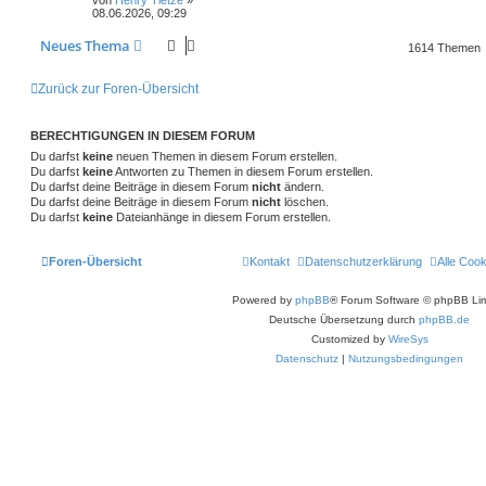
t
r
r
f
08.06.2026, 09:29
t
g
e
a
n
r
g
t
f
w
r
B
Neues Thema
1614 Themen
e
i
e
e
o
i
t
Zurück zur Foren-Übersicht
r
n
r
f
a
g
t
f
BERECHTIGUNGEN IN DIESEM FORUM
e
e
Du darfst
keine
neuen Themen in diesem Forum erstellen.
Du darfst
keine
Antworten zu Themen in diesem Forum erstellen.
n
Du darfst deine Beiträge in diesem Forum
nicht
ändern.
Du darfst deine Beiträge in diesem Forum
nicht
löschen.
Du darfst
keine
Dateianhänge in diesem Forum erstellen.
Foren-Übersicht
Kontakt
Datenschutzerklärung
Alle Coo
Powered by
phpBB
® Forum Software © phpBB Lim
Deutsche Übersetzung durch
phpBB.de
Customized by
WireSys
Datenschutz
|
Nutzungsbedingungen