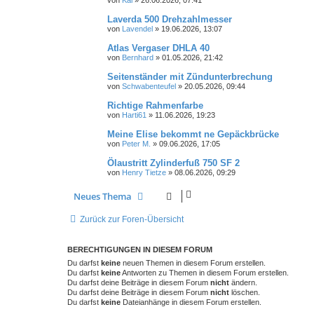
Laverda 500 Drehzahlmesser
von
Lavendel
»
19.06.2026, 13:07
Atlas Vergaser DHLA 40
von
Bernhard
»
01.05.2026, 21:42
Seitenständer mit Zündunterbrechung
von
Schwabenteufel
»
20.05.2026, 09:44
Richtige Rahmenfarbe
von
Harti61
»
11.06.2026, 19:23
Meine Elise bekommt ne Gepäckbrücke
von
Peter M.
»
09.06.2026, 17:05
Ölaustritt Zylinderfuß 750 SF 2
von
Henry Tietze
»
08.06.2026, 09:29
Neues Thema
Zurück zur Foren-Übersicht
BERECHTIGUNGEN IN DIESEM FORUM
Du darfst
keine
neuen Themen in diesem Forum erstellen.
Du darfst
keine
Antworten zu Themen in diesem Forum erstellen.
Du darfst deine Beiträge in diesem Forum
nicht
ändern.
Du darfst deine Beiträge in diesem Forum
nicht
löschen.
Du darfst
keine
Dateianhänge in diesem Forum erstellen.