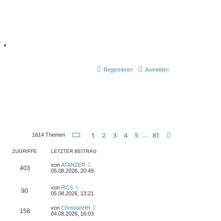
7
•
Registrieren
Anmelden
Seite
1
von
81
1
2
3
4
5
81
Nächste
1614 Themen
…
ZUGRIFFE
LETZTER BEITRAG
L
von
ATANZER
Z
403
e
05.08.2026, 20:49
t
u
z
L
von
RGS
t
Z
90
e
g
05.08.2026, 13:21
e
t
r
u
z
r
B
L
von
ChristianHH
Z
158
t
e
e
04.08.2026, 16:03
g
e
i
i
t