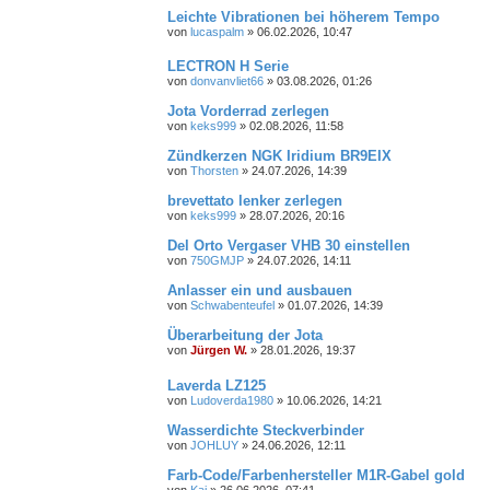
Leichte Vibrationen bei höherem Tempo
von
lucaspalm
»
06.02.2026, 10:47
LECTRON H Serie
von
donvanvliet66
»
03.08.2026, 01:26
Jota Vorderrad zerlegen
von
keks999
»
02.08.2026, 11:58
Zündkerzen NGK Iridium BR9EIX
von
Thorsten
»
24.07.2026, 14:39
brevettato lenker zerlegen
von
keks999
»
28.07.2026, 20:16
Del Orto Vergaser VHB 30 einstellen
von
750GMJP
»
24.07.2026, 14:11
Anlasser ein und ausbauen
von
Schwabenteufel
»
01.07.2026, 14:39
Überarbeitung der Jota
von
Jürgen W.
»
28.01.2026, 19:37
Laverda LZ125
von
Ludoverda1980
»
10.06.2026, 14:21
Wasserdichte Steckverbinder
von
JOHLUY
»
24.06.2026, 12:11
Farb-Code/Farbenhersteller M1R-Gabel gold
von
Kai
»
26.06.2026, 07:41