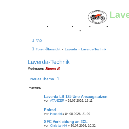
Lav
Breganze
•
Geschichte
•
Stories
•
Videos
•
Registertr
Retro Classic Stuttgart 2016
•
Laverda Museum Lisse 2
FAQ
Foren-Übersicht
Laverda
Laverda-Technik
Laverda-Technik
Moderator:
Jürgen W.
Neues Thema
THEMEN
Laverda LB 125 Uno Ansaugstutzen
von
ATANZER
»
28.07.2026, 18:11
Polrad
von
Heuschi
»
04.08.2026, 21:20
SFC Verkleidung an 3CL
von
ChristianHH
»
30.07.2026, 10:32