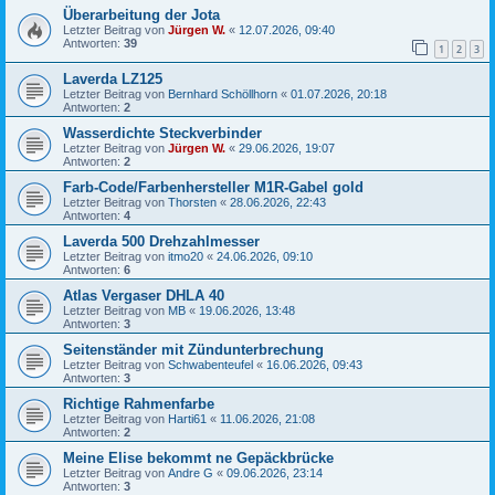
Überarbeitung der Jota
Letzter Beitrag von
Jürgen W.
«
12.07.2026, 09:40
Antworten:
39
1
2
3
Laverda LZ125
Letzter Beitrag von
Bernhard Schöllhorn
«
01.07.2026, 20:18
Antworten:
2
Wasserdichte Steckverbinder
Letzter Beitrag von
Jürgen W.
«
29.06.2026, 19:07
Antworten:
2
Farb-Code/Farbenhersteller M1R-Gabel gold
Letzter Beitrag von
Thorsten
«
28.06.2026, 22:43
Antworten:
4
Laverda 500 Drehzahlmesser
Letzter Beitrag von
itmo20
«
24.06.2026, 09:10
Antworten:
6
Atlas Vergaser DHLA 40
Letzter Beitrag von
MB
«
19.06.2026, 13:48
Antworten:
3
Seitenständer mit Zündunterbrechung
Letzter Beitrag von
Schwabenteufel
«
16.06.2026, 09:43
Antworten:
3
Richtige Rahmenfarbe
Letzter Beitrag von
Harti61
«
11.06.2026, 21:08
Antworten:
2
Meine Elise bekommt ne Gepäckbrücke
Letzter Beitrag von
Andre G
«
09.06.2026, 23:14
Antworten:
3