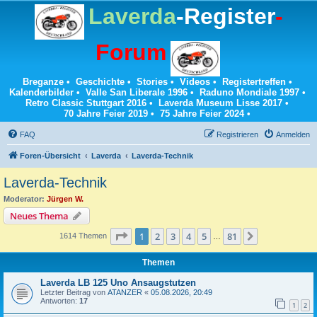
Laverda
-Register
-
Forum
Breganze
•
Geschichte
•
Stories
•
Videos
•
Registertreffen
•
Kalenderbilder
•
Valle San Liberale 1996
•
Raduno Mondiale 1997
•
Retro Classic Stuttgart 2016
•
Laverda Museum Lisse 2017
•
70 Jahre Feier 2019
•
75 Jahre Feier 2024
•
FAQ
Registrieren
Anmelden
Foren-Übersicht
Laverda
Laverda-Technik
Laverda-Technik
Moderator:
Jürgen W.
Neues Thema
Seite
1
von
81
1
2
3
4
5
81
Nächste
1614 Themen
…
Themen
Laverda LB 125 Uno Ansaugstutzen
Letzter Beitrag von
ATANZER
«
05.08.2026, 20:49
Antworten:
17
1
2