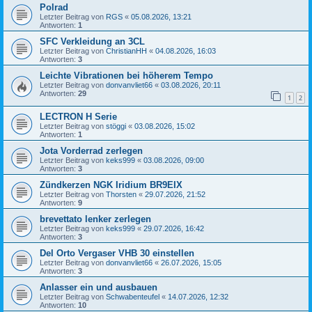
Polrad
Letzter Beitrag von
RGS
«
05.08.2026, 13:21
Antworten:
1
SFC Verkleidung an 3CL
Letzter Beitrag von
ChristianHH
«
04.08.2026, 16:03
Antworten:
3
Leichte Vibrationen bei höherem Tempo
Letzter Beitrag von
donvanvliet66
«
03.08.2026, 20:11
Antworten:
29
1
2
LECTRON H Serie
Letzter Beitrag von
stöggi
«
03.08.2026, 15:02
Antworten:
1
Jota Vorderrad zerlegen
Letzter Beitrag von
keks999
«
03.08.2026, 09:00
Antworten:
3
Zündkerzen NGK Iridium BR9EIX
Letzter Beitrag von
Thorsten
«
29.07.2026, 21:52
Antworten:
9
brevettato lenker zerlegen
Letzter Beitrag von
keks999
«
29.07.2026, 16:42
Antworten:
3
Del Orto Vergaser VHB 30 einstellen
Letzter Beitrag von
donvanvliet66
«
26.07.2026, 15:05
Antworten:
3
Anlasser ein und ausbauen
Letzter Beitrag von
Schwabenteufel
«
14.07.2026, 12:32
Antworten:
10