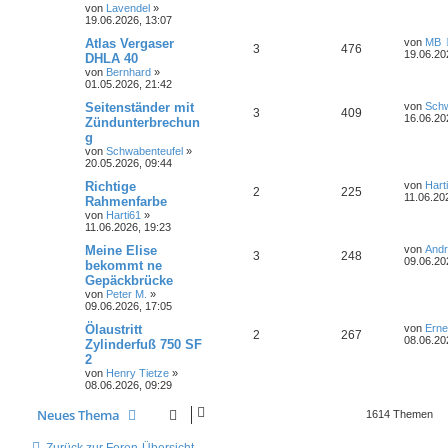
t
t
e
e
von
Lavendel
»
n
u
z
r
r
f
19.06.2026, 13:07
t
a
n
t
g
e
g
L
Atlas Vergaser
von
MB
t
f
A
Z
3
476
r
e
19.06.20
DHLA 40
w
r
B
t
e
e
von
Bernhard
»
n
u
e
z
01.05.2026, 21:42
i
o
i
t
n
t
t
g
e
L
Seitenständer mit
von
Schw
r
A
Z
3
409
r
f
r
e
16.06.20
Zündunterbrechun
a
w
r
B
t
g
g
n
u
e
t
f
z
i
von
Schwabenteufel
»
o
i
t
t
20.05.2026, 09:44
t
g
e
e
e
r
r
f
r
L
Richtige
a
von
Hart
w
r
B
A
Z
2
n
225
e
g
11.06.20
Rahmenfarbe
e
t
f
t
i
von
Harti61
»
o
i
n
u
z
t
11.06.2026, 19:23
e
e
t
r
r
f
t
g
e
L
Meine Elise
a
von
And
A
Z
3
n
248
r
e
g
09.06.20
bekommt ne
t
f
w
r
B
t
Gepäckbrücke
n
u
e
z
i
e
e
von
Peter M.
»
o
i
t
t
09.06.2026, 17:05
t
g
e
r
n
r
f
r
L
Ölaustritt
a
von
Erne
w
r
B
A
Z
2
267
e
g
08.06.20
Zylinderfuß 750 SF
e
t
f
t
i
2
o
i
n
u
z
t
e
e
von
Henry Tietze
»
t
r
r
f
08.06.2026, 09:29
t
g
e
a
n
r
g
t
f
w
r
B
Neues Thema
1614 Themen
e
i
e
e
o
i
t