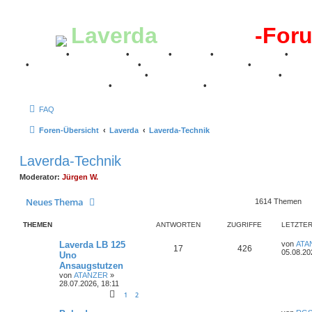
Laverda
-Register
-For
Breganze
•
Geschichte
•
Stories
•
Videos
•
Registertreffen
•
Kale
•
Valle San Liberale 1996
•
Raduno Mondiale 1997
•
Retro Classic Stuttgart 2016
•
Laverda Museum Lisse 2017
•
70 Jahre Feier 2019
•
75 Jahre Feier 2024
•
FAQ
Foren-Übersicht
Laverda
Laverda-Technik
Laverda-Technik
Moderator:
Jürgen W.
Neues Thema
1614 Themen
THEMEN
ANTWORTEN
ZUGRIFFE
LETZTER
L
Laverda LB 125
von
ATA
A
Z
17
426
e
05.08.20
Uno
t
Ansaugstutzen
n
u
z
von
ATANZER
»
t
28.07.2026, 18:11
t
g
e
r
1
2
w
r
B
e