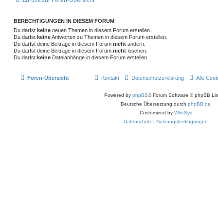
Zurück zur Foren-Übersicht
r
n
r
f
a
g
t
f
BERECHTIGUNGEN IN DIESEM FORUM
Du darfst
keine
neuen Themen in diesem Forum erstellen.
e
e
Du darfst
keine
Antworten zu Themen in diesem Forum erstellen.
Du darfst deine Beiträge in diesem Forum
nicht
ändern.
n
Du darfst deine Beiträge in diesem Forum
nicht
löschen.
Du darfst
keine
Dateianhänge in diesem Forum erstellen.
Foren-Übersicht
Kontakt
Datenschutzerklärung
Alle Coo
Powered by
phpBB
® Forum Software © phpBB Lim
Deutsche Übersetzung durch
phpBB.de
Customized by
WireSys
Datenschutz
|
Nutzungsbedingungen