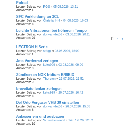
Polrad
Letzter Beitrag von
RGS
«
05.08.2026, 13:21
Antworten:
1
SFC Verkleidung an 3CL
Letzter Beitrag von
ChristianHH
«
04.08.2026, 16:03
Antworten:
3
Leichte Vibrationen bei höherem Tempo
Letzter Beitrag von
donvanvliet66
«
03.08.2026, 20:11
Antworten:
29
1
2
LECTRON H Serie
Letzter Beitrag von
stöggi
«
03.08.2026, 15:02
Antworten:
1
Jota Vorderrad zerlegen
Letzter Beitrag von
keks999
«
03.08.2026, 09:00
Antworten:
3
Zündkerzen NGK Iridium BR9EIX
Letzter Beitrag von
Thorsten
«
29.07.2026, 21:52
Antworten:
9
brevettato lenker zerlegen
Letzter Beitrag von
keks999
«
29.07.2026, 16:42
Antworten:
3
Del Orto Vergaser VHB 30 einstellen
Letzter Beitrag von
donvanvliet66
«
26.07.2026, 15:05
Antworten:
3
Anlasser ein und ausbauen
Letzter Beitrag von
Schwabenteufel
«
14.07.2026, 12:32
Antworten:
10