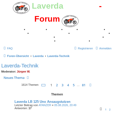
Laverda
-Register
-
Forum
Breganze
•
Geschichte
•
Stories
•
Videos
•
Registertreffen
•
Kalenderbilder
•
Valle San Liberale 1996
•
Raduno Mondiale 1997
•
Retro Classic Stuttgart 2016
•
Laverda Museum Lisse 2017
•
70 Jahre Feier 2019
•
75 Jahre Feier 2024
•
FAQ
Registrieren
Anmelden
Foren-Übersicht
Laverda
Laverda-Technik
Laverda-Technik
Moderator:
Jürgen W.
Neues Thema
Seite
1
von
81
1
2
3
4
5
81
Nächste
1614 Themen
…
Themen
Laverda LB 125 Uno Ansaugstutzen
Letzter Beitrag von
ATANZER
«
05.08.2026, 20:49
Antworten:
17
1
2