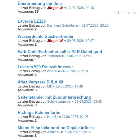
Überarbeitung der Jota
Letzter Beitrag von
Jürgen W.
«
12.07.2026, 09:40
Antworten:
39
1
2
3
Laverda LZ125
Letzter Beitrag von
Bernhard Schöllhorn
«
01.07.2026, 20:18
Antworten:
2
Wasserdichte Steckverbinder
Letzter Beitrag von
Jürgen W.
«
29.06.2026, 19:07
Antworten:
2
Farb-Code/Farbenhersteller M1R-Gabel gold
Letzter Beitrag von
Thorsten
«
28.06.2026, 22:43
Antworten:
4
Laverda 500 Drehzahlmesser
Letzter Beitrag von
itmo20
«
24.06.2026, 09:10
Antworten:
6
Atlas Vergaser DHLA 40
Letzter Beitrag von
MB
«
19.06.2026, 13:48
Antworten:
3
Seitenständer mit Zündunterbrechung
Letzter Beitrag von
Schwabenteufel
«
16.06.2026, 09:43
Antworten:
3
Richtige Rahmenfarbe
Letzter Beitrag von
Harti61
«
11.06.2026, 21:08
Antworten:
2
Meine Elise bekommt ne Gepäckbrücke
Letzter Beitrag von
Andre G
«
09.06.2026, 23:14
Antworten:
3