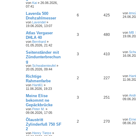
t
t
g
e
von
Kai
»
26.06.2026,
r
r
f
r
07:41
e
e
a
w
r
B
g
L
Laverda 500
von
itmo
e
t
f
A
Z
6
n
425
e
24.06.20
i
Drehzahlmesser
o
i
t
t
e
e
von
Lavendel
»
n
u
z
r
r
f
19.06.2026, 13:07
t
a
n
t
g
e
g
L
Atlas Vergaser
von
MB
t
f
A
Z
3
480
r
e
19.06.20
DHLA 40
w
r
B
t
e
e
von
Bernhard
»
n
u
e
z
01.05.2026, 21:42
i
o
i
t
n
t
t
g
e
L
Seitenständer mit
von
Schw
r
A
Z
3
410
r
f
r
e
16.06.20
Zündunterbrechun
a
w
r
B
t
g
g
n
u
e
t
f
z
i
von
Schwabenteufel
»
o
i
t
t
20.05.2026, 09:44
t
g
e
e
e
r
r
f
r
L
Richtige
a
von
Hart
w
r
B
A
Z
2
n
227
e
g
11.06.20
Rahmenfarbe
e
t
f
t
i
von
Harti61
»
o
i
n
u
z
t
11.06.2026, 19:23
e
e
t
r
r
f
t
g
e
L
Meine Elise
a
von
And
A
Z
3
n
251
r
e
g
09.06.20
bekommt ne
t
f
w
r
B
t
Gepäckbrücke
n
u
e
z
i
e
e
von
Peter M.
»
o
i
t
t
09.06.2026, 17:05
t
g
e
r
n
r
f
r
L
Ölaustritt
a
von
Erne
w
r
B
A
Z
2
270
e
g
08.06.20
Zylinderfuß 750 SF
e
t
f
t
i
2
o
i
n
u
z
t
e
e
von
Henry Tietze
»
t
r