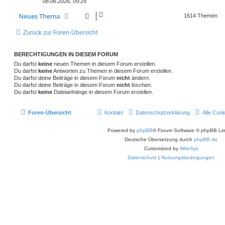
r
f
08.06.2026, 09:29
t
g
e
a
n
r
g
t
f
w
r
B
Neues Thema
1614 Themen
e
i
e
e
o
i
Zurück zur Foren-Übersicht
t
r
n
r
f
a
g
t
f
BERECHTIGUNGEN IN DIESEM FORUM
Du darfst
keine
neuen Themen in diesem Forum erstellen.
e
e
Du darfst
keine
Antworten zu Themen in diesem Forum erstellen.
Du darfst deine Beiträge in diesem Forum
nicht
ändern.
n
Du darfst deine Beiträge in diesem Forum
nicht
löschen.
Du darfst
keine
Dateianhänge in diesem Forum erstellen.
Foren-Übersicht
Kontakt
Datenschutzerklärung
Alle Coo
Powered by
phpBB
® Forum Software © phpBB Lim
Deutsche Übersetzung durch
phpBB.de
Customized by
WireSys
Datenschutz
|
Nutzungsbedingungen