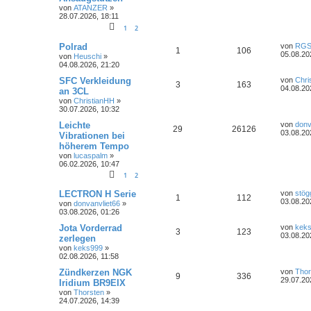
z
von
ATANZER
»
t
28.07.2026, 18:11
t
g
e
r
1
2
w
r
B
e
L
Polrad
von
RG
A
Z
1
106
i
o
i
e
05.08.20
von
Heuschi
»
t
t
04.08.2026, 21:20
n
u
r
z
r
f
a
t
L
SFC Verkleidung
von
Chri
A
Z
3
163
g
t
g
e
e
04.08.20
t
f
an 3CL
r
t
von
ChristianHH
»
n
u
w
r
B
z
e
e
30.07.2026, 10:32
e
t
t
g
i
e
o
i
L
Leichte
von
donv
n
A
Z
29
26126
t
r
e
03.08.20
Vibrationen bei
r
w
r
B
r
f
t
höherem Tempo
a
n
u
e
z
g
i
von
lucaspalm
»
o
i
t
t
f
t
06.02.2026, 10:47
t
g
e
r
r
f
r
1
2
e
e
a
w
r
B
g
e
t
f
L
LECTRON H Serie
von
stög
n
A
Z
1
112
i
o
i
e
03.08.20
von
donvanvliet66
»
t
t
e
e
03.08.2026, 01:26
n
u
r
z
r
f
a
t
L
Jota Vorderrad
von
kek
n
A
Z
3
123
g
t
g
e
e
03.08.20
t
f
zerlegen
r
t
von
keks999
»
n
u
w
r
B
z
e
e
02.08.2026, 11:58
e
t
t
g
i
e
o
i
L
Zündkerzen NGK
von
Thor
n
A
Z
9
336
t
r
e
29.07.20
Iridium BR9EIX
r
w
r
B
r
f
t
von
Thorsten
»
a
n
u
e
z
24.07.2026, 14:39
g
i
o
i
t
t
f
t