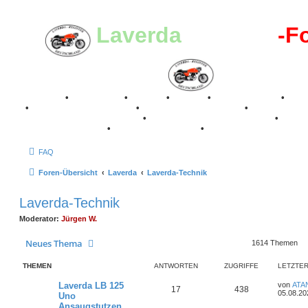
Laverda
-Register
-F
Breganze
•
Geschichte
•
Stories
•
Videos
•
Registertreffen
•
Kale
•
Valle San Liberale 1996
•
Raduno Mondiale 1997
•
Retro Classic Stuttgart 2016
•
Laverda Museum Lisse 2017
•
70 Jahre Feier 2019
•
75 Jahre Feier 2024
•
FAQ
Foren-Übersicht
Laverda
Laverda-Technik
Laverda-Technik
Moderator:
Jürgen W.
Neues Thema
1614 Themen
THEMEN
ANTWORTEN
ZUGRIFFE
LETZTER
L
Laverda LB 125
von
ATA
A
Z
17
438
e
05.08.20
Uno
t
Ansaugstutzen
n
u